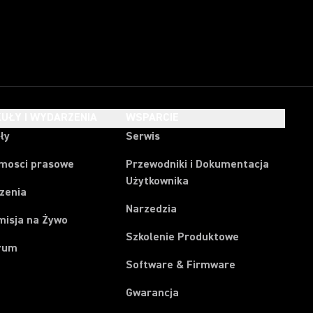
UŁY I WYDARZENIA
WSPARCIE
ły
Serwis
mosci prasowe
Przewodniki i Dokumentacja
Użytkownika
zenia
Narzedzia
misja na Żywo
Szkolenie Produktowe
rum
Software & Firmware
Gwarancja