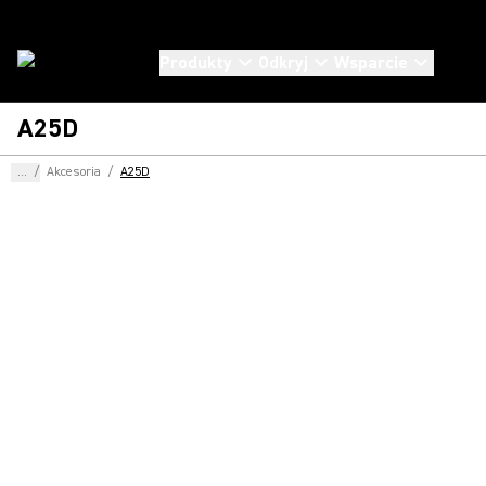
Produkty
Odkryj
Wsparcie
A25D
...
/
Akcesoria
/
A25D