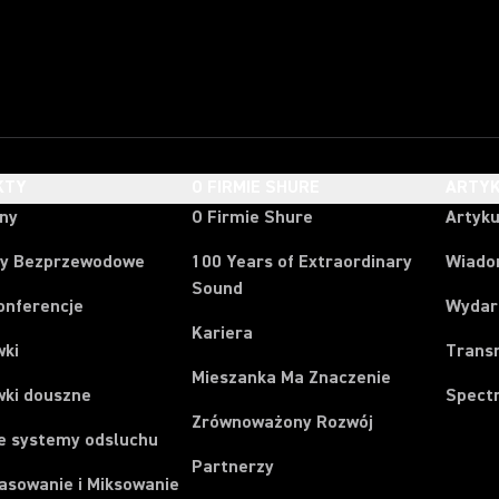
KTY
O FIRMIE SHURE
ARTYK
ony
O Firmie Shure
Artyku
y Bezprzewodowe
100 Years of Extraordinary
Wiado
Sound
onferencje
Wydar
Kariera
wki
Trans
Mieszanka Ma Znaczenie
wki douszne
Spect
Zrównoważony Rozwój
e systemy odsluchu
Partnerzy
asowanie i Miksowanie