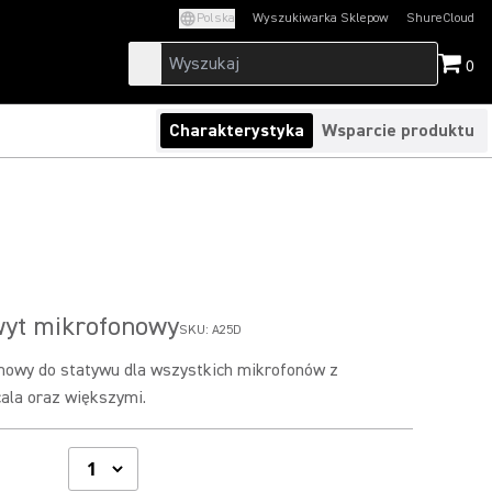
Polska
Wyszukiwarka Sklepow
ShureCloud
(Opens in a new t
0
Charakterystyka
Wsparcie produktu
yt mikrofonowy
SKU:
A25D
owy do statywu dla wszystkich mikrofonów z
ala oraz większymi.