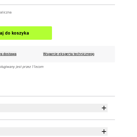
aliczna
aj do koszyka
a dostawa
Wsparcie eksperta technicznego
sługiwany jest przez 11ecom