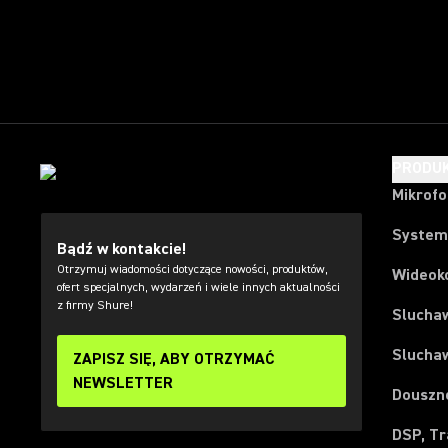
PRODU
Mikrof
System
Bądź w kontakcie!
Otrzymuj wiadomości dotyczące nowości, produktów,
Wideok
ofert specjalnych, wydarzeń i wiele innych aktualności
z firmy Shure!
Slucha
Slucha
ZAPISZ SIĘ, ABY OTRZYMAĆ
NEWSLETTER
Douszn
DSP, Tr