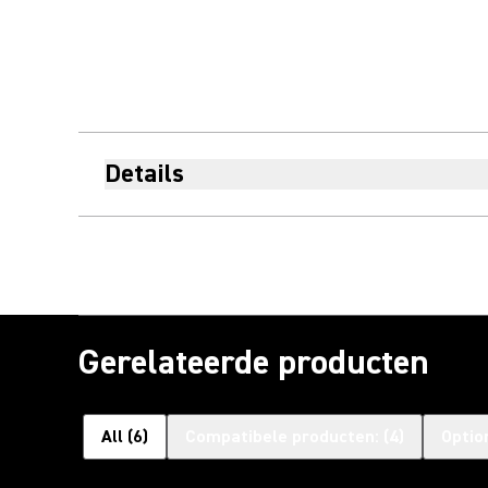
Details
Gerelateerde producten
All
(
6
)
Compatibele producten:
(
4
)
Optio