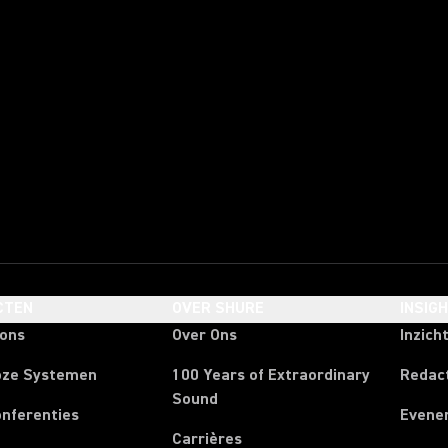
CTEN
OVER SHURE
INSIG
oons
Over Ons
Inzich
oze Systemen
100 Years of Extraordinary
Redac
Sound
onferenties
Evene
Carrières