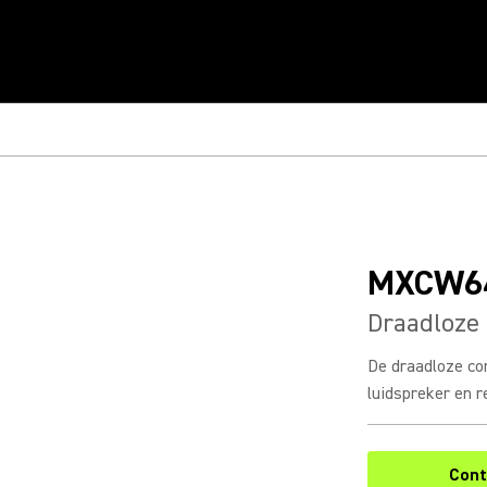
MXCW6
Draadloze
De draadloze co
luidspreker en r
Cont