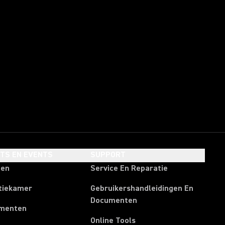
HTS EN EVENTS
SUPPORT
ten
Service En Reparatie
tiekamer
Gebruikershandleidingen En
Documenten
menten
Online Tools