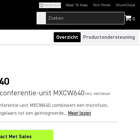
Nederland
Waar Te Koop
Tech Portal
ShureCloud
(Opens in a new tab)
(Opens in a new t
0
Overzicht
Productondersteuning
40
 conferentie-unit MXCW640
SKU:
MXCW640
nferentie-unit MXCW640 combineert een microfoon,
egelaars tot een geïntegreerde...
Meer lezen
act Met Sales