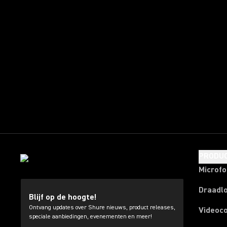
PRODU
Microf
Draadl
Blijf op de hoogte!
Ontvang updates over Shure nieuws, product releases,
Videoc
speciale aanbiedingen, evenementen en meer!