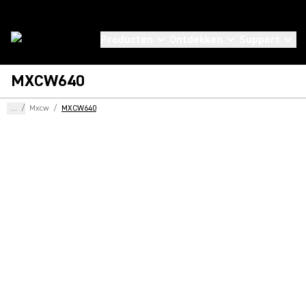
Producten
Ontdekken
Support
MXCW640
...
/
Mxcw
/
MXCW640