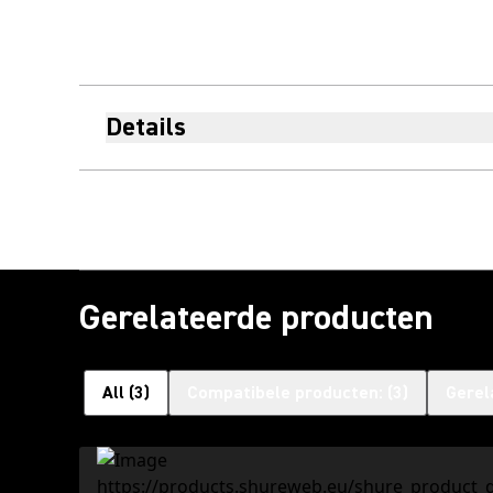
Details
Gerelateerde producten
All
(
3
)
Compatibele producten:
(
3
)
Gerel