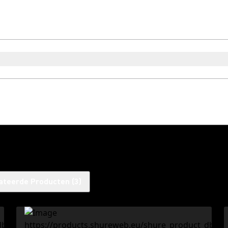
ateerde Producten
(
3
)