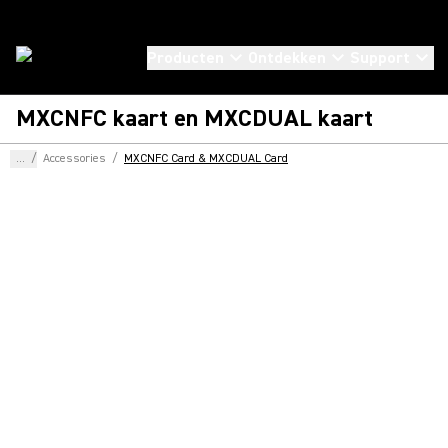
Producten
Ontdekken
Support
MXCNFC kaart en MXCDUAL kaart
...
/
Accessories
/
MXCNFC Card & MXCDUAL Card