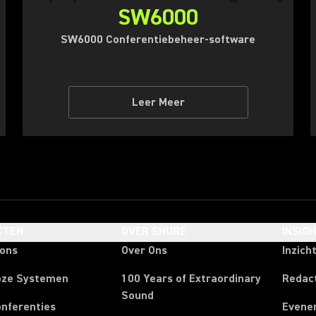
SW6000
SW6000 Conferentiebeheer-software
Leer Meer
CTEN
OVER SHURE
INSIG
oons
Over Ons
Inzich
oze Systemen
100 Years of Extraordinary
Redac
Sound
onferenties
Evene