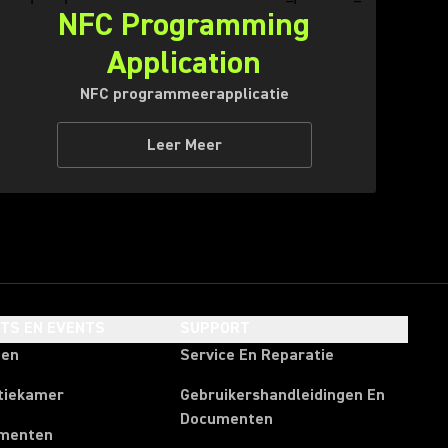
NFC Programming
Application
NFC programmeerapplicatie
Leer Meer
HTS EN EVENTS
SUPPORT
ten
Service En Reparatie
tiekamer
Gebruikershandleidingen En
Documenten
menten