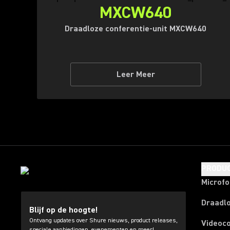
MXCW640
Draadloze conferentie-unit MXCW640
Leer Meer
PRODU
Microf
Draadl
Blijf op de hoogte!
Ontvang updates over Shure nieuws, product releases,
Videoc
speciale aanbiedingen, evenementen en meer!