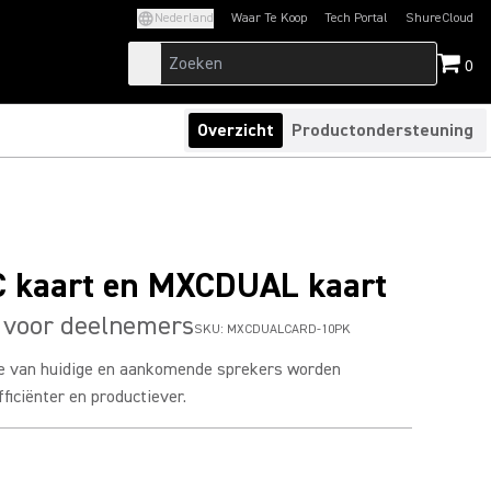
Nederland
Waar Te Koop
Tech Portal
ShureCloud
(Opens in a new tab)
(Opens in a new t
0
Overzicht
Productondersteuning
 kaart en MXCDUAL kaart
n voor deelnemers
SKU:
MXCDUALCARD-10PK
tie van huidige en aankomende sprekers worden
ficiënter en productiever.