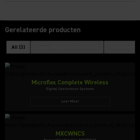
Gerelateerde producten
All
(
3
)
Compatibele producten:
(
3
)
Gerelateerde
Microflex Complete Wireless
Digital Conference Systems
Leer Meer
MXCWNCS