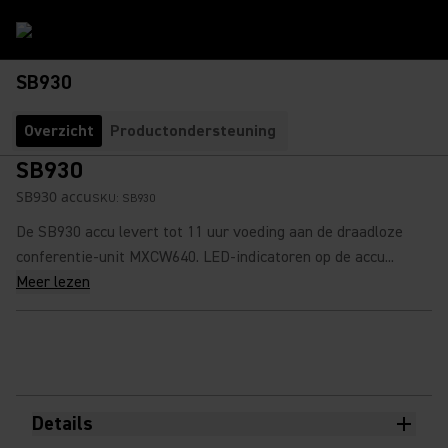
SB930
Overzicht
Productondersteuning
SB930
SB930 accu
SKU:
SB930
De SB930 accu levert tot 11 uur voeding aan de draadloze
conferentie-unit MXCW640. LED-indicatoren op de accu...
Meer lezen
Details