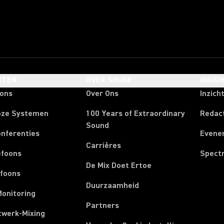
CTEN
OVER SHURE
INSIG
oons
Over Ons
Inzich
oze Systemen
100 Years of Extraordinary
Redac
Sound
onferenties
Evene
Carrières
efoons
Spect
De Mix Doet Ertoe
efoons
Duurzaamheid
Monitoring
Partners
twerk-Mixing