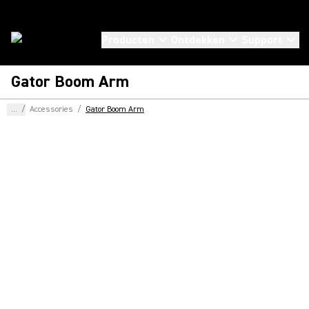
Producten
Ontdekken
Support
Gator Boom Arm
...
/
Accessories
/
Gator Boom Arm