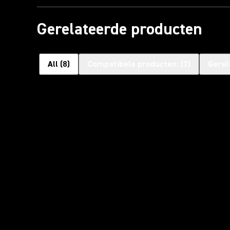
Gerelateerde producten
All
(
8
)
Compatibele producten:
(
7
)
Gerel