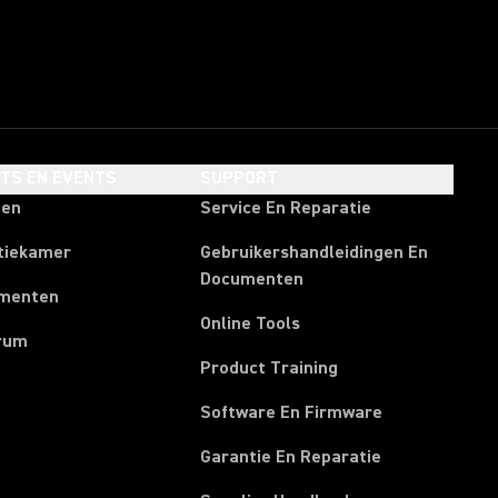
HTS EN EVENTS
SUPPORT
ten
Service En Reparatie
tiekamer
Gebruikershandleidingen En
Documenten
menten
Online Tools
rum
Product Training
Software En Firmware
Garantie En Reparatie