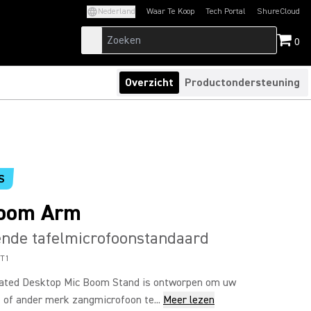
Nederland
Waar Te Koop
Tech Portal
ShureCloud
(Opens in a new tab)
(Opens in a new t
0
Overzicht
Productondersteuning
S
Boom Arm
ende tafelmicrofoonstandaard
T1
lated Desktop Mic Boom Stand is ontworpen om uw
 of ander merk zangmicrofoon te...
Meer lezen