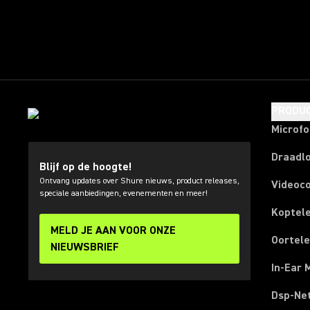
PRODU
Microf
Draadl
Blijf op de hoogte!
Ontvang updates over Shure nieuws, product releases,
Videoc
speciale aanbiedingen, evenementen en meer!
Koptel
MELD JE AAN VOOR ONZE
Oortel
NIEUWSBRIEF
In-Ear 
Dsp-Ne