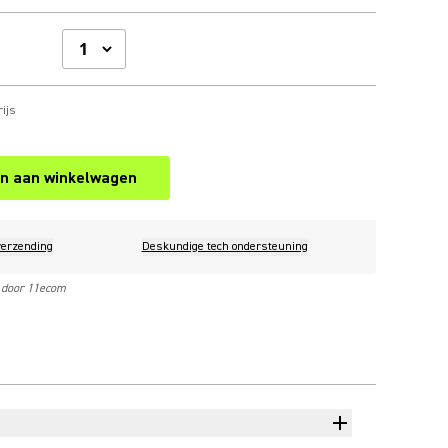
ijs
n aan winkelwagen
verzending
Deskundige tech ondersteuning
 door 11ecom