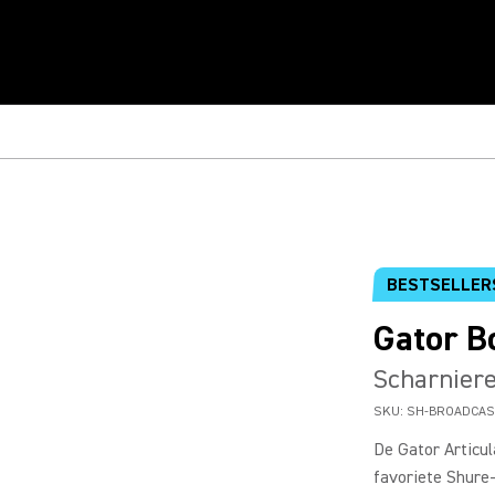
BESTSELLER
Gator 
Scharnier
SKU:
SH-BROADCAS
De Gator Articu
favoriete Shure-