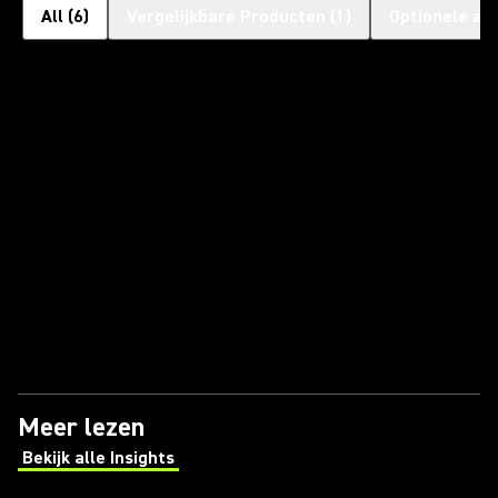
All
(
6
)
Vergelijkbare Producten
(
1
)
Optionele ac
Meer lezen
Bekijk alle Insights
(Opens in a new tab)