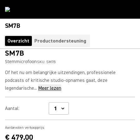
SM7B
Overzicht
Productondersteuning
SM7B
Stemmicrofoon
SKU:
SM7B
Of het nu om belangrijke uitzendingen, professionele
podcasts of kritische studio-opnames gaat, deze
legendarische...
Meer lezen
Aantal
:
Aanbevolen verkoopprijs
€ 479,00