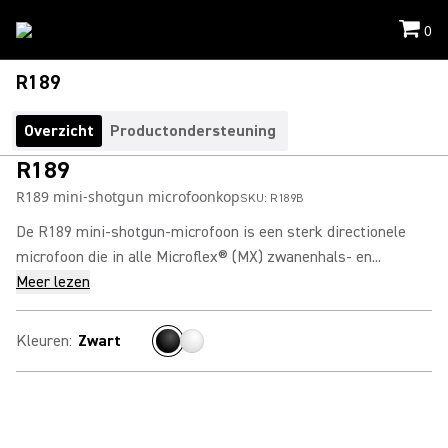
0
R189
Overzicht
Productondersteuning
R189
R189 mini-shotgun microfoonkop
SKU:
R189B
De R189 mini-shotgun-microfoon is een sterk directionele
microfoon die in alle Microflex® (MX) zwanenhals- en...
Meer lezen
Kleuren
:
Zwart