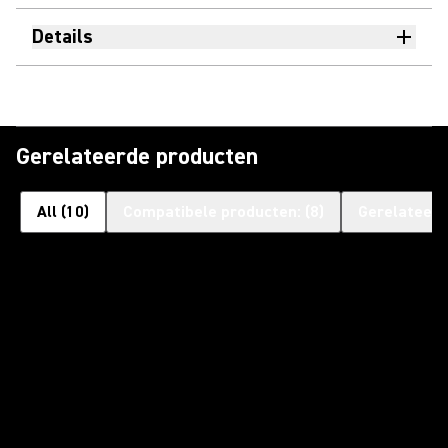
Details
Gerelateerde producten
All
(
10
)
Compatibele producten:
(
8
)
Gerelateerd