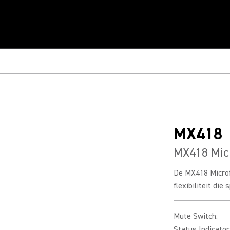
MX418
MX418 Mic
De MX418 Microf
flexibiliteit die
Mute Switch
:
Status Indicator