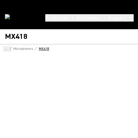
Producten
Ontdekken
Support
MX418
...
/
Microphones
/
MX418