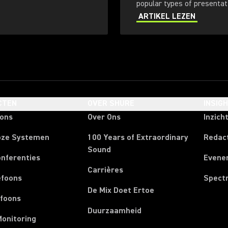
popular types of presenta
ARTIKEL LEZEN
CTEN
OVER SHURE
INSIG
oons
Over Ons
Inzich
oze Systemen
100 Years of Extraordinary
Redac
Sound
onferenties
Evene
Carrières
efoons
Spect
De Mix Doet Ertoe
efoons
Duurzaamheid
Monitoring