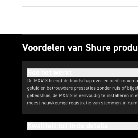
Voordelen van Shure produ
Hoe het werkt
De MX418 brengt de boodschap over en biedt maximal
geluid en betrouwbare prestaties zonder ruis of bijgel
gebedshuis, de MX418 is eenvoudig te installeren in 
meest nauwkeurige registratie van stemmen, in ruimt
Kwaliteit tot in de details