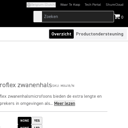
Belgium (Dutch)
Waar Te Koop
Tech Portal
ShureCloud
(Opens in a new tab)
(Opens in a new t
0
Overzicht
Productondersteuning
roflex zwanenhals
SKU:
MX418/N
lex zwanenhalsmicrofoons bieden de extra lengte en
 sprekers in omgevingen als...
Meer lezen
NONE
YES
: