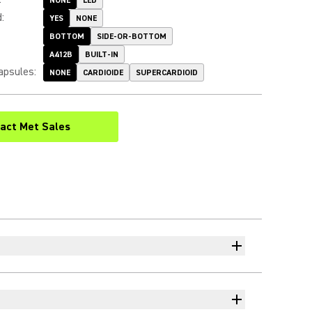
NONE
LED
d
:
YES
NONE
BOTTOM
SIDE-OR-BOTTOM
A412B
BUILT-IN
apsules
:
NONE
CARDIOIDE
SUPERCARDIOID
act Met Sales