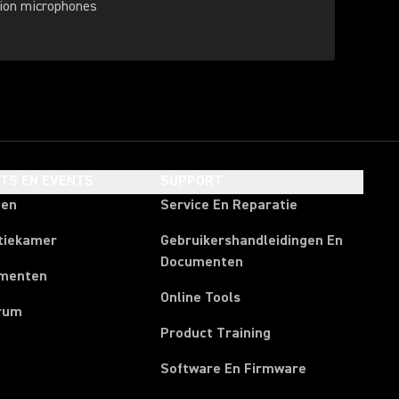
tion microphones
HTS EN EVENTS
SUPPORT
ten
Service En Reparatie
tiekamer
Gebruikershandleidingen En
Documenten
menten
Online Tools
rum
Product Training
Software En Firmware