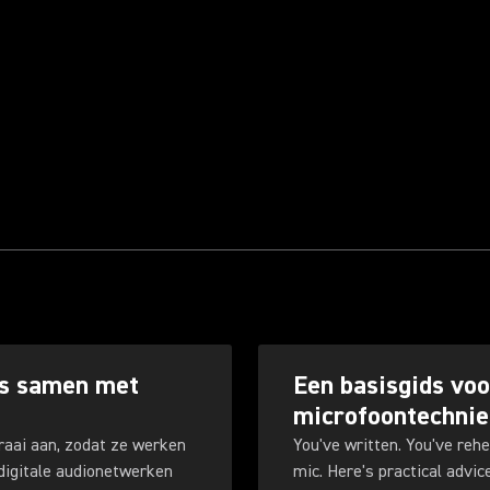
ns samen met
Een basisgids vo
microfoontechnie
aai aan, zodat ze werken
You've written. You've rehe
igitale audionetwerken
mic. Here's practical advi