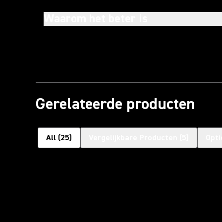
Waarom het beter is
Gerelateerde producten
All
(
25
)
Vergelijkbare Producten
(
5
)
Opti