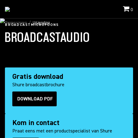
0
Toepassingen
/
Uitzending
BROADCASTMICROFOONS
BROADCASTAUDIO
Gratis download
Shure broadcastbrochure
DOWNLOAD PDF
(Opens in a new tab)
Kom in contact
Praat eens met een productspecialist van Shure