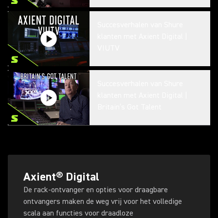
Succesverhalen van Shure
klanten met Axient Digital |
VIUTV
Succesverhalen van Shure
klanten met Axient Digital |
Britain’s Got Talent
Shure DuraPlex DL4 –
Wakeboarding en op avontuur in
de duinen
Axient® Digital
De rack-ontvanger en opties voor draagbare
ontvangers maken de weg vrij voor het volledige
TwinPlex | Op locatie getest |
scala aan functies voor draadloze
Michael Abbott