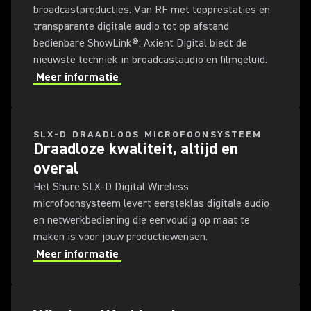
broadcastproducties. Van RF met topprestaties en
transparante digitale audio tot op afstand
bedienbare ShowLink®: Axient Digital biedt de
nieuwste techniek in broadcastaudio en filmgeluid.
TwinPlex | Op locatie getest |
Meer informatie
Steve Watson
SLX-D DRAADLOOS MICROFOONSYSTEEM
Waarom overstappen naar
Draadloze kwaliteit, altijd en
digitaal - Steve Watson
overal
Het Shure SLX-D Digital Wireless
microfoonsysteem levert eersteklas digitale audio
en netwerkbediening die eenvoudig op maat te
TwinPlex | Op locatie getest |
maken is voor jouw productiewensen.
Fritz Lang
Meer informatie