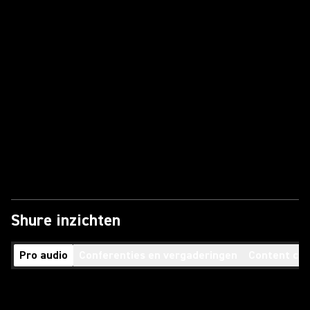
Shure inzichten
Pro audio
Conferenties en vergaderingen
Content cre