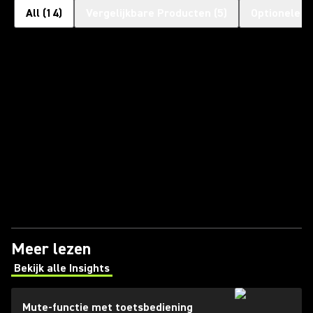
All
(
14
)
Vergelijkbare Producten
(
5
)
Optionele a
Meer lezen
Bekijk alle Insights
(Opens in a new tab)
Mute-functie met toetsbediening