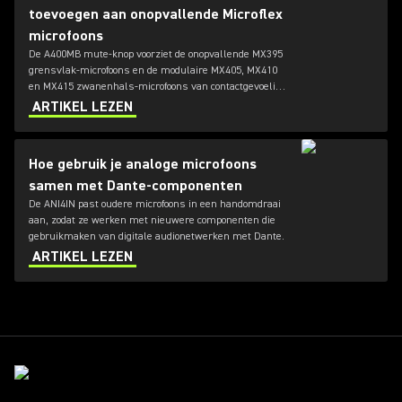
toevoegen aan onopvallende Microflex
microfoons
De A400MB mute-knop voorziet de onopvallende MX395
grensvlak-microfoons en de modulaire MX405, MX410
en MX415 zwanenhals-microfoons van contactgevoelige
audio-muting.
ARTIKEL LEZEN
Hoe gebruik je analoge microfoons
samen met Dante-componenten
De ANI4IN past oudere microfoons in een handomdraai
aan, zodat ze werken met nieuwere componenten die
gebruikmaken van digitale audionetwerken met Dante.
ARTIKEL LEZEN