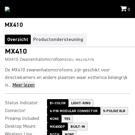
0
MX410
Overzicht
Productondersteuning
MX410
MX410 Zwanenhalsmicrofoons
SKU:
MX410LP/N
De MX410 zwanenhalsmicrofoons zijn geschikt voor
directiekamers en andere plaatsen waar esthetica belangrijk
is...
Meer lezen
Status Indicator
:
BI-COLOR
LIGHT-RING
Connector
:
6-PIN MODULAR CONNECTOR
5-POLIGE XLR
Preamp Included
:
NONE
YES
Desktop Mount
:
MX400DP
BUILT-IN
Wireless Use
:
BOTH
NONE