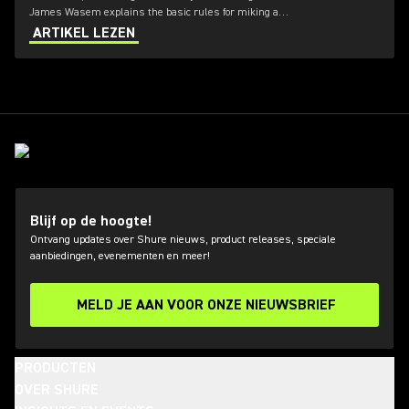
James Wasem explains the basic rules for miking a
choir.
ARTIKEL LEZEN
Blijf op de hoogte!
Ontvang updates over Shure nieuws, product releases, speciale
aanbiedingen, evenementen en meer!
MELD JE AAN VOOR ONZE NIEUWSBRIEF
PRODUCTEN
OVER SHURE