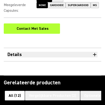
Meegeleverde
NONE
CARDIOIDE
SUPERCARDIOID
MS
Capsules
:
Contact Met Sales
Details
Gerelateerde producten
All
(
12
)
Vergelijkbare Producten
(
2
)
Optionele a