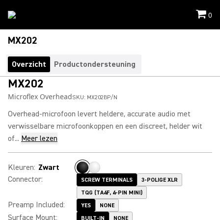
0
MX202
Overzicht
Productondersteuning
MX202
Microflex Overhead
SKU:
MX202BP/N
Overhead-microfoon levert heldere, accurate audio met
verwisselbare microfoonkoppen en een discreet, helder wit
of...
Meer lezen
Kleuren
:
Zwart
Connector
:
SCREW TERMINALS
3-POLIGE XLR
TQG (TA4F, 4-PIN MINI)
Preamp Included
:
YES
NONE
Surface Mount
:
BUILT-IN
NONE