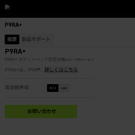
P9RA+
概要
製品サポート
P9RA+
P9RA+ ボディーパック型受信機
SKU:
P9RA+=-K1J
P9RA+は、PSM®...
詳しくはこちら
周波数帯域
:
K1J
L6J
お問い合わせ
(Opens in a new tab)