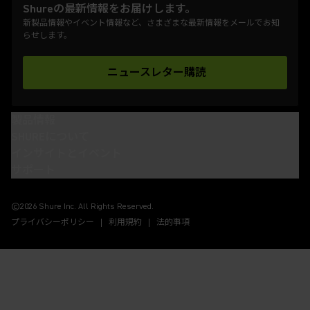
Shureの最新情報をお届けします。
新製品情報やイベント情報など、さまざまな最新情報をメールでお知
らせします。
ニュースレター購読
(Opens in a new tab)
製品情報
SHUREについて
インサイトとイベント
サポート
(Opens in a new tab)
(Opens in a new tab)
(Opens in a new tab)
(Opens in a new tab)
©2026 Shure Inc. All Rights Reserved.
プライバシーポリシー
利用規約
法的事項