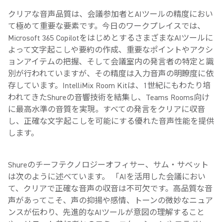
クリアな音声品質は、会議参加者とAIツールの精度におい
て極めて重要な要素です。今日のワークプレイスでは、
Microsoft 365 CopilotをはじめとするさまざまなAIツールに
よって文字起こしや要約の作成、重要なポイントやアクシ
ョンアイテムの把握、そして会議室内の発言者の特定と識
別が行われていますが、その精度は入力音声の明瞭度に依
存しています。IntelliMix Room Kitは、1世紀にもわたり培
われてきたShureの音響技術を結集し、Teams Rooms向け
に最高水準の音質を実現。すべての発言をクリアに収音
し、正確な文字起こしを可能にする優れた音声性能を提供
します。
Shureのチーフテクノロジーオフィサー、サム・サベット
は次のように述べています。 「AIを活用した会議におい
て、クリアで正確な音声の収音は不可欠です。高品質な音
声があってこそ、声の抑揚や感情、トーンの微妙なニュア
ンスが伝わり、先進的なAIツールが意図の理解すること