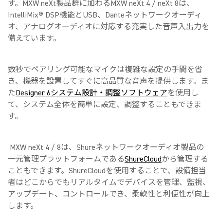
す。MXW neXt製品群に加わるMXW neXt 4 / neXt 8は、
IntelliMix® DSP機能とUSB、Danteネットワークオーディ
オ、アナログオーディオに対応する充実した音声入出力を
備えています。
数秒でペアリング可能なマイクは複雑な設定の手間を省
き、機器を設置してすぐに高品質な音声を提供します。ま
た
Designer 6システム設計・調整ソフトウェア
を使用し
て、システム全体を簡単に設定、調整することもできま
す。
MXW neXt 4 / 8は、Shureネットワークオーディオ製品の
一元管理プラットフォームである
ShureCloud
から管理する
こともできます。ShureCloudを使用することで、設備担当
者はどこからでもリアルタイムでデバイスを管理、監視、
アップデート、コントロールでき、柔軟性と利便性が向上
します。