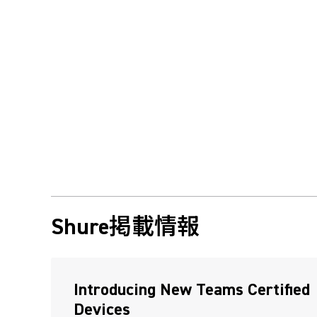
Shure掲載情報
(Opens in a new tab)
Introducing New Teams Certified
Devices