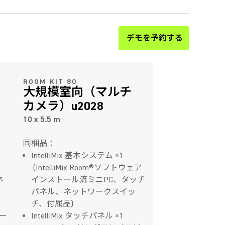
デモを予約する
ROOM KIT 80
大規模室向（マルチ
カメラ）u2028
10 x 5.5 m
同梱品：
IntelliMix 基本システム ×1
ー
(IntelliMix Room®ソフトウェア
ネ
インストール済ミニPC、タッチ
パネル、ネットワークスイッ
チ、付属品)
ピー
IntelliMix タッチパネル ×1