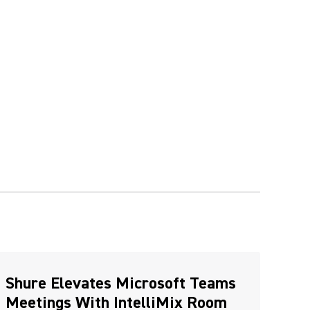
ens in a new tab)
Shure Elevates Microsoft Teams
Meetings With IntelliMix Room