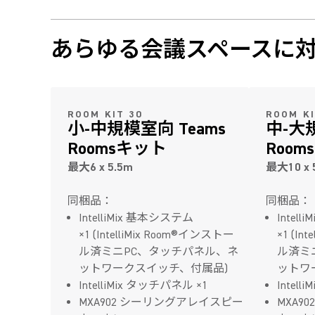
あらゆる会議スペースに
ROOM KIT 30
ROOM KI
小-中規模室向 Teams
中-大
Roomsキット
Roo
最大6 x 5.5m
最大10 x 
同梱品：
同梱品：
IntelliMix 基本システム
Intel
×1 (IntelliMix Room®インストー
×1 (In
ル済ミニPC、タッチパネル、ネ
ル済ミ
ットワークスイッチ、付属品)
ットワ
IntelliMix タッチパネル ×1
Intel
MXA902 シーリングアレイスピー
MXA9