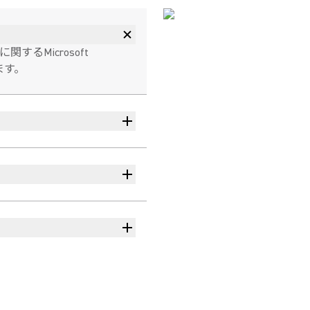
るMicrosoft
ます。