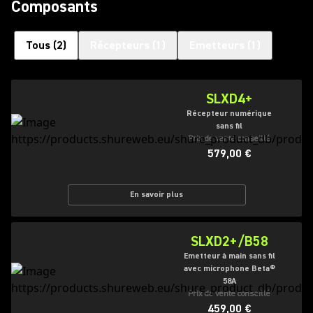
Composants
Tous
(
2
)
Récepteurs
(
1
)
Emetteurs
(
1
)
SLXD4+
Récepteur numérique
sans fil
Prix de vente conseillé
579,00 €
En savoir plus
SLXD2+/B58
Emetteur à main sans fil
avec microphone Beta®
58A
Prix de vente conseillé
459,00 €