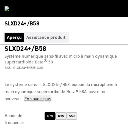
SLXD24+/B58
Aperçu
Assistance produit
SLXD24+/B58
Système numérique sans-fil avec micro à main dynamique
®
supercardioïde Beta
58
SKU:
SLXD24+E/B58-G65
Le système sans fil SLXD24+/B58, équipé du microphone à
main dynamique supercardioïde Beta® 58A, ouvre un
nouveau...
En savoir plus
Bande de
G65
K55
S50
fréquence
: