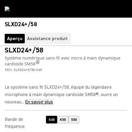
SLXD24+/58
Aperçu
Assistance produit
SLXD24+/58
Système numérique sans-fil avec micro à main dynamique
®
cardioïde SM58
SKU:
SLXD24+E/58-G65
Le système sans fil SLXD24+/58, équipé du légendaire
microphone à main dynamique cardioïde SM58®, ouvre un
nouveau...
En savoir plus
Bande de
G65
K55
S50
fréquence
: