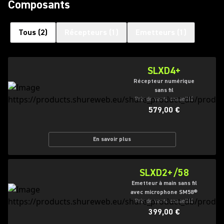
Composants
Tous
(
2
)
Récepteurs
(
1
)
Emetteurs
(
1
)
SLXD4+
Récepteur numérique
sans fil
Prix de vente conseillé
579,00 €
En savoir plus
SLXD2+/58
Emetteur à main sans fil
avec microphone SM58®
Prix de vente conseillé
399,00 €