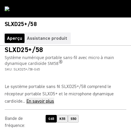
SLXD25+/58
Aperçu
Assistance produit
SLXD25+/58
Système numérique portable sans-fil avec micro à main
®
dynamique cardioïde SM58
SKU:
SLXD25+/58-G65
Le système portable sans fil SLXD25+/58 comprend le
récepteur portable SLXD5+ et le microphone dynamique
cardioïde...
En savoir plus
Bande de
G65
K55
S50
fréquence
: