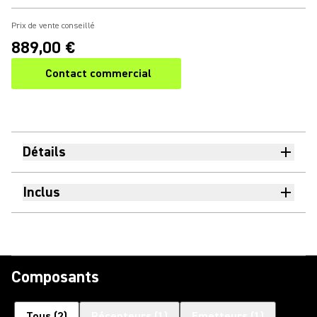
Prix de vente conseillé
889,00 €
Contact commercial
Détails
Inclus
Composants
Tous
(
2
)
Récepteurs
(
1
)
Emetteurs
(
1
)