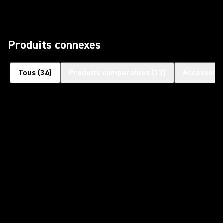
Produits connexes
Tous
(
34
)
Produits comparables
(
13
)
Accessoire