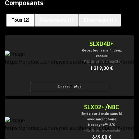
Composants
Tous
(
2
)
Récepteurs
(
1
)
Emetteurs
(
1
)
SLXD4D+
Récepteur sans fil deux
canaux
Prix de vente conseillé
1 219,00 €
En savoir plus
SLXD2+/N8C
Emetteur à main sans fil
avec microphone
Nexadyne™ 8/C
Prix de vente conseillé
649,00 €