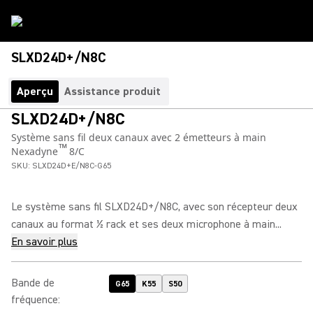
SLXD24D+/N8C
Aperçu
Assistance produit
SLXD24D+/N8C
Système sans fil deux canaux avec 2 émetteurs à main
™
Nexadyne
8/C
SKU:
SLXD24D+E/N8C-G65
Le système sans fil SLXD24D+/N8C, avec son récepteur deux
canaux au format ½ rack et ses deux microphone à main...
En savoir plus
Bande de
G65
K55
S50
fréquence
: