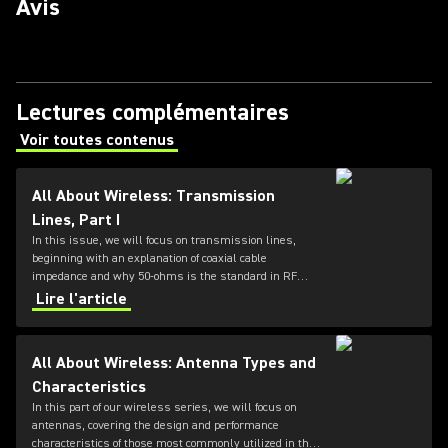
Avis
Lectures complémentaires
Voir toutes contenus
(Opens in a new tab)
All About Wireless: Transmission
Lines, Part I
In this issue, we will focus on transmission lines,
beginning with an explanation of coaxial cable
impedance and why 50-ohms is the standard in RF
systems, followed by a review of cable loss
Lire l'article
specifications.
All About Wireless: Antenna Types and
Characteristics
In this part of our wireless series, we will focus on
antennas, covering the design and performance
characteristics of those most commonly utilized in the