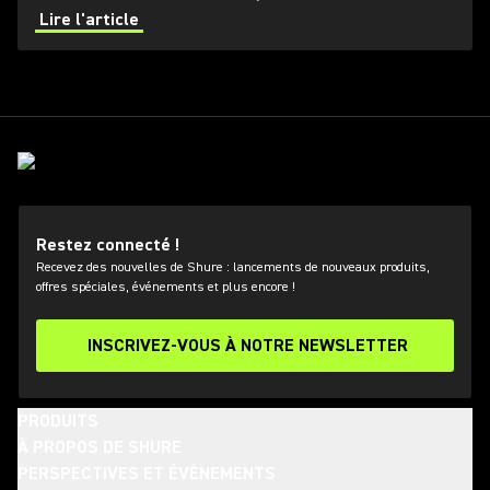
professional audio industry.
Lire l'article
Restez connecté !
Recevez des nouvelles de Shure : lancements de nouveaux produits,
offres spéciales, événements et plus encore !
INSCRIVEZ-VOUS À NOTRE NEWSLETTER
PRODUITS
À PROPOS DE SHURE
PERSPECTIVES ET ÉVÈNEMENTS