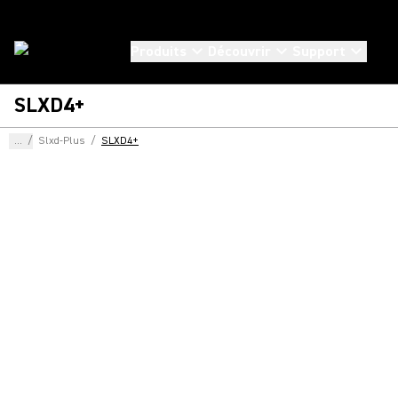
Produits
Découvrir
Support
SLXD4+
...
/
Slxd-Plus
/
SLXD4+