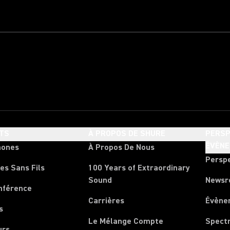
TS
À PROPOS DE SHURE
PERSP
ÉVÈN
hones
À Propos De Nous
Persp
es Sans Fils
100 Years of Extraordinary
Sound
News
nférence
Carrières
Évène
s
Le Mélange Compte
Spect
urs