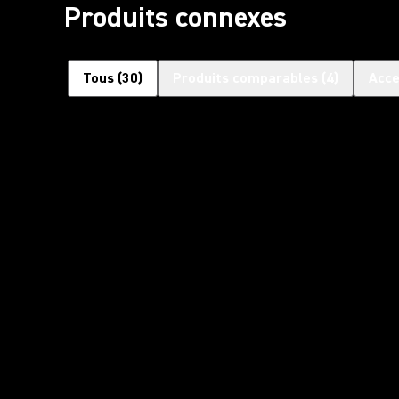
Produits connexes
Tous
(
30
)
Produits comparables
(
4
)
Acce