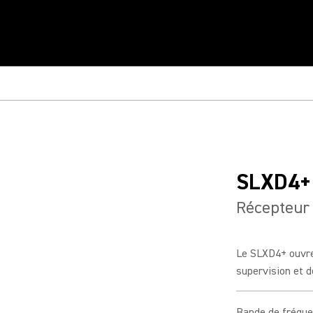
SLXD4+
Récepteur 
Le SLXD4+ ouvre
supervision et de
Bande de fréqu