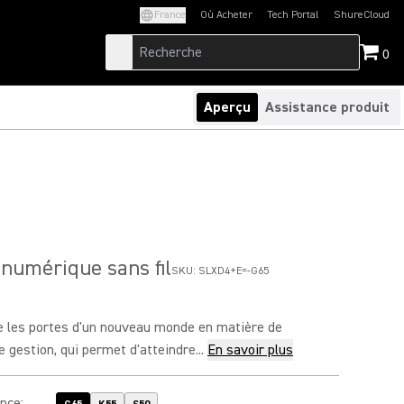
France
Où Acheter
Tech Portal
ShureCloud
(Opens in a new tab)
(Opens in a new t
0
Aperçu
Assistance produit
numérique sans fil
SKU:
SLXD4+E=-G65
 les portes d'un nouveau monde en matière de
 gestion, qui permet d'atteindre...
En savoir plus
ence
: