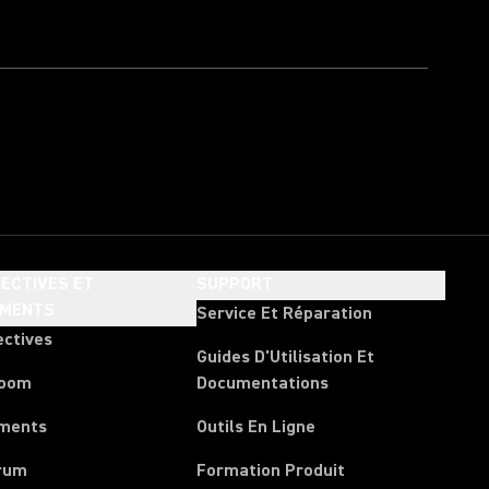
ECTIVES ET
SUPPORT
EMENTS
Service Et Réparation
ectives
Guides D'Utilisation Et
room
Documentations
ments
Outils En Ligne
rum
Formation Produit