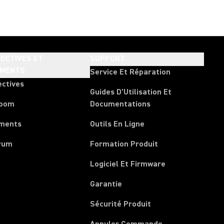
ECTIVES ET
SUPPORT
EMENTS
Service Et Réparation
ectives
Guides D'Utilisation Et
room
Documentations
ments
Outils En Ligne
rum
Formation Produit
Logiciel Et Firmware
Garantie
Sécurité Produit
(Opens in a new 