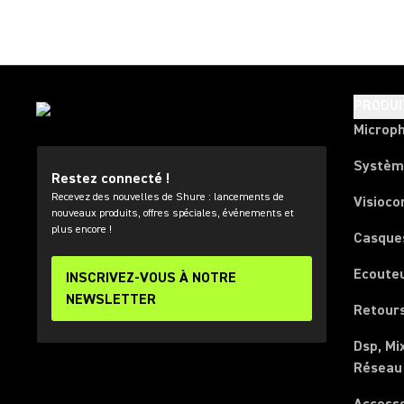
PRODUI
Microp
Systèm
Restez connecté !
Recevez des nouvelles de Shure : lancements de
Visioco
nouveaux produits, offres spéciales, événements et
plus encore !
Casque
Ecoute
INSCRIVEZ-VOUS À NOTRE
NEWSLETTER
Retours
Dsp, Mi
Réseau