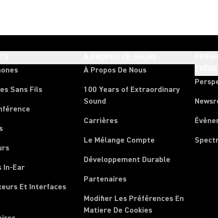
TS
À PROPOS DE SHURE
PERSP
ÉVÈN
hones
À Propos De Nous
Persp
es Sans Fils
100 Years of Extraordinary
Sound
News
nférence
Carrières
Évène
s
Le Mélange Compte
Spect
urs
Développement Durable
 In-Ear
Partenaires
xeurs Et Interfaces
Modifier Les Préférences En
Matiere De Cookies