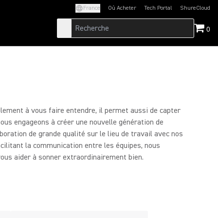
France
Où Acheter
Tech Portal
ShureCloud
(Opens in a new tab)
(Opens in a new t
0
lement à vous faire entendre, il permet aussi de capter
 nous engageons à créer une nouvelle génération de
boration de grande qualité sur le lieu de travail avec nos
cilitant la communication entre les équipes, nous
vous aider à sonner extraordinairement bien.