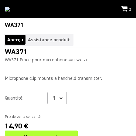
0
WA371
Aperçu
Assistance produit
WA371
WA371 Pince pour microphone
SKU:
WA371
Microphone clip mounts a handheld transmitter.
Quantité
:
Prix de vente conseillé
14,90 €