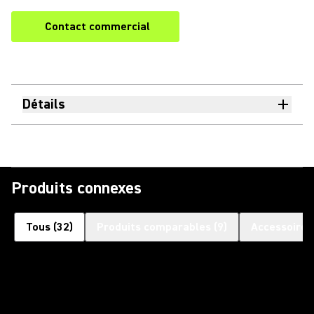
Contact commercial
Détails
Produits connexes
Tous
(
32
)
Produits comparables
(
9
)
Accessoires