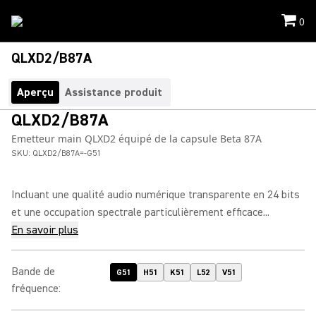
0
QLXD2/B87A
Aperçu
Assistance produit
QLXD2/B87A
Emetteur main QLXD2 équipé de la capsule Beta 87A
SKU:
QLXD2/B87A=-G51
Incluant une qualité audio numérique transparente en 24 bits
et une occupation spectrale particulièrement efficace...
En savoir plus
Bande de
G51
H51
K51
L52
V51
fréquence
: