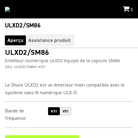
0
ULXD2/SM86
Aperçu
Assistance produit
ULXD2/SM86
Emetteur numérique ULXD2 équipé de la capsule SM86
SKU:
ULXD2/SM86=-K51
Le Shure ULXD2 est un émetteur main compatible avec le
système sans fil numérique ULX-D.
Bande de
K51
V51
fréquence
: