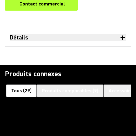
Contact commercial
Détails
Produits connexes
Tous
(
29
)
Produits comparables
(
9
)
Accessoires