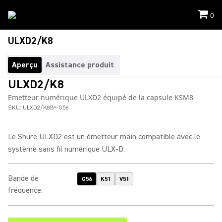
0
ULXD2/K8
Aperçu
Assistance produit
ULXD2/K8
Emetteur numérique ULXD2 équipé de la capsule KSM8
SKU:
ULXD2/K8B=-G56
Le Shure ULXD2 est un émetteur main compatible avec le
système sans fil numérique ULX-D.
Bande de
G56
K51
V51
fréquence
: