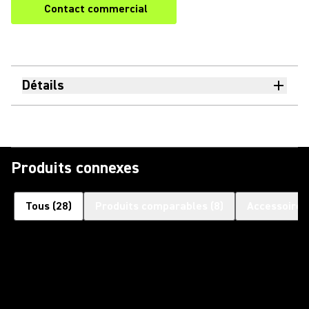
Contact commercial
Détails
Produits connexes
Tous
(
28
)
Produits comparables
(
8
)
Accessoires