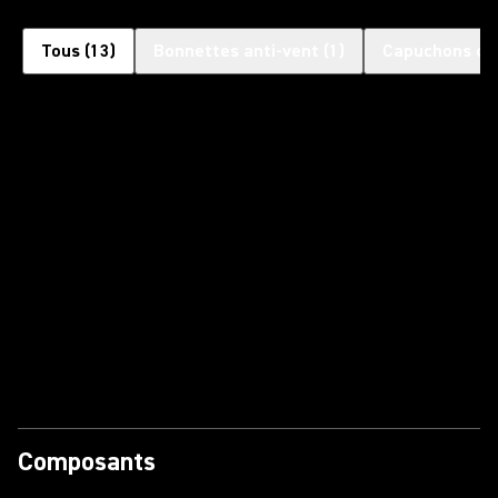
Tous
(
13
)
Bonnettes anti-vent
(
1
)
Capuchons d'
Composants