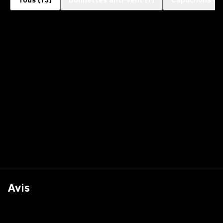
Tous
(
13
)
Bonnettes anti-vent
(
1
)
Capuchons d'
Avis