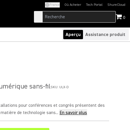
France
Où Acheter
Tech Portal
ShureCloud
(Opens in a new tab)
(Opens in a new t
0
Aperçu
Assistance produit
mérique sans-fil
SKU:
ULX-D
tallations pour conférences et congrès présentent des
 matière de technologie sans...
En savoir plus