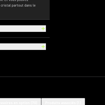
cristal partout dans le
ssoires en option
(
70
)
Produits associés
(
1
)