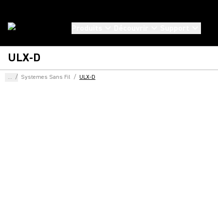
Produits
Découvrir
Support
ULX-D
...
/
Systemes Sans Fil
/
ULX-D