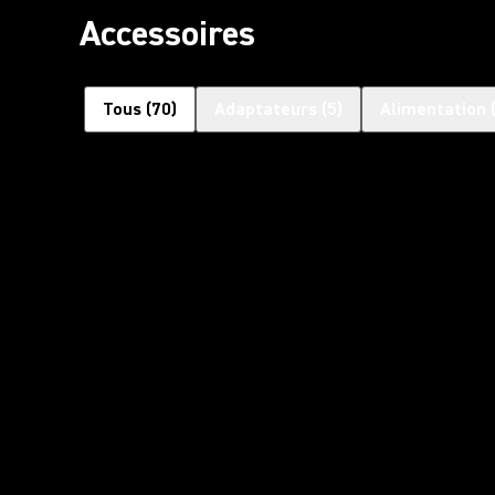
Accessoires
Tous
(
70
)
Adaptateurs
(
5
)
Alimentation