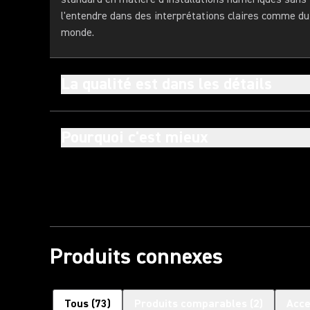
l'entendre dans des interprétations claires comme du 
monde.
La qualité est dans les détails
Pourquoi c'est mieux
Produits connexes
Tous
(
73
)
Produits comparables
(
2
)
Acce