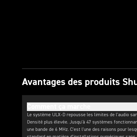
Lire la vidéo
Avantages des produits Sh
Comment ça marche
Le système ULX-D repousse les limites de l'audio sans 
Densité plus élevée. Jusqu'à 47 systèmes fonctionn
une bande de 6 MHz. C'est l'une des raisons pour lesqu
standard en matière d'installations numériques sans f