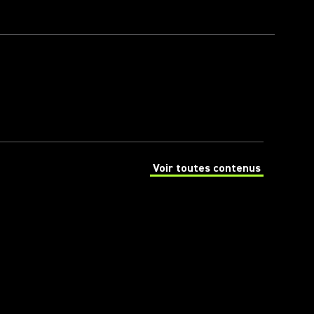
Voir toutes contenus
(Opens in a new tab)