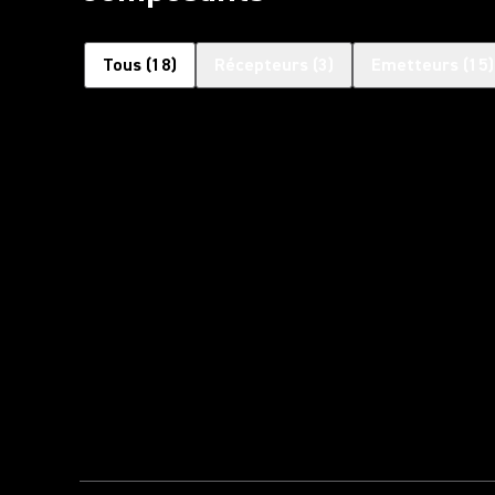
Tous
(
18
)
Récepteurs
(
3
)
Emetteurs
(
15
)