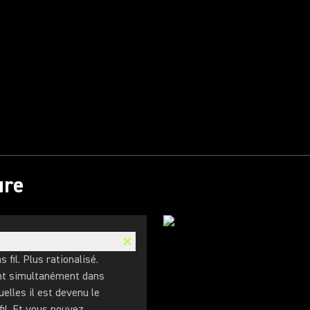
ure
fil. Plus rationalisé.
ant simultanément dans
elles il est devenu le
il. Et vous pouvez