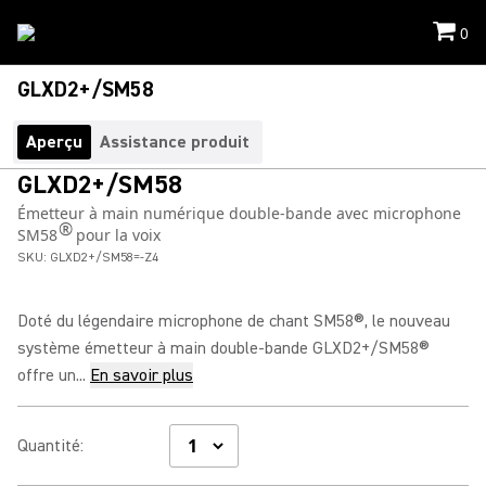
0
GLXD2+/SM58
Aperçu
Assistance produit
GLXD2+/SM58
Émetteur à main numérique double-bande avec microphone
®
SM58
pour la voix
SKU:
GLXD2+/SM58=-Z4
Doté du légendaire microphone de chant SM58®, le nouveau
système émetteur à main double-bande GLXD2+/SM58®
offre un...
En savoir plus
Quantité
: