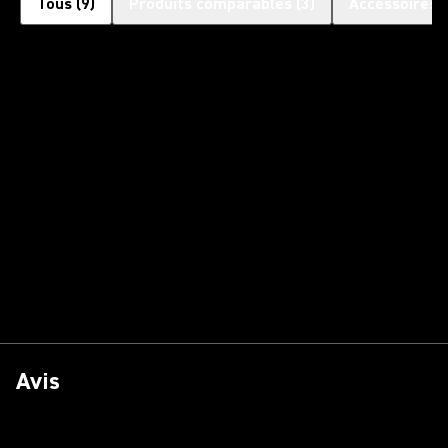
Tous
(
9
)
Produits comparables
(
3
)
Accessoires 
Avis