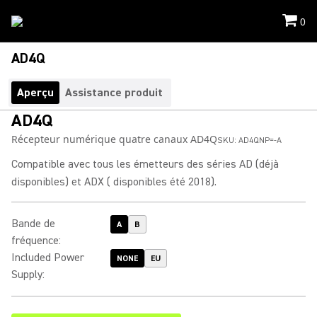
0
AD4Q
Aperçu
Assistance produit
AD4Q
Récepteur numérique quatre canaux AD4Q
SKU:
AD4QNP=-A
Compatible avec tous les émetteurs des séries AD (déjà
disponibles) et ADX ( disponibles été 2018).
Bande de
A
B
fréquence
:
Included Power
NONE
EU
Supply
: