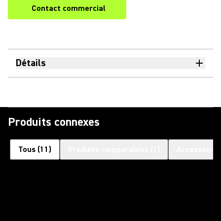
Contact commercial
Détails
Produits connexes
Tous
(
11
)
Produits comparables
(
1
)
Accessoires