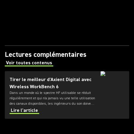
Lectures complémentaires
Voir toutes contenus
(Opens in a new tab)
Tirer le meilleur d'Axient Digital avec
Wireless WorkBench 6
Dans un monde où Ie spectre HF utilisable se réduit
régulièrement et qui n'a jamais vu une telle utilisation
des canaux disponibles, les ingénieurs du son doivent
passer de plus en plus de temps à gérer les
Lire l'article
environnements radio fréquence (RF) dans lesquels
ils évoluent.