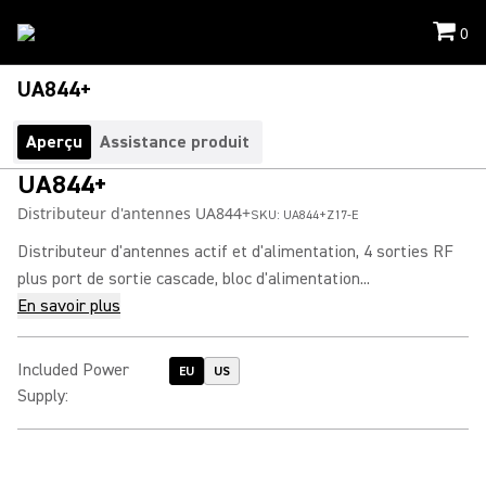
0
UA844+
Aperçu
Assistance produit
UA844+
Distributeur d'antennes UA844+
SKU:
UA844+Z17-E
Distributeur d'antennes actif et d'alimentation, 4 sorties RF
plus port de sortie cascade, bloc d'alimentation...
En savoir plus
Included Power
EU
US
Supply
: