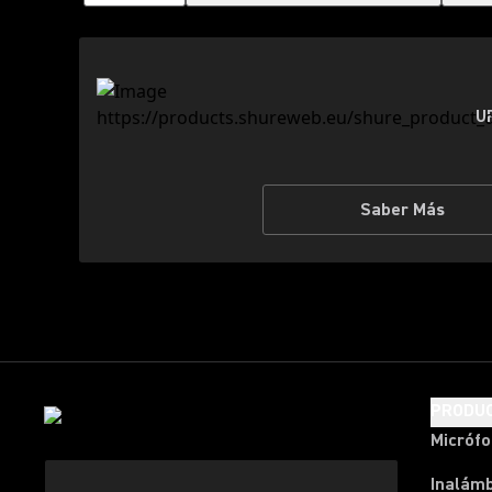
U
Saber Más
PRODU
Micróf
Inalámb