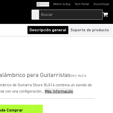
Mexico
Where to Buy
Tech Portal
ShureCloud
(Opens in a new tab)
(Opens in a new t
Descripción general
Soporte de producto
alámbrico para Guitarristas
SKU:
BLX14
ámbrico de Guitarra Shure BLX14 combina un sonido de
al con una configuración...
Más Información
nde Comprar
(Opens in a new tab)