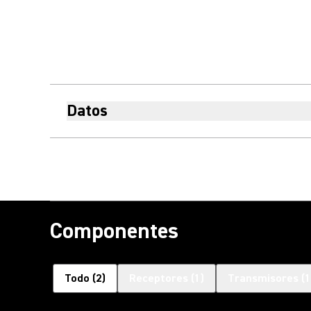
Datos
Componentes
Todo
(
2
)
Receptores
(
1
)
Transmisores
(
1