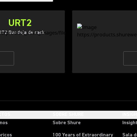
URT2
RT2 Bandeja de rack
CTOS
SOBRE SHURE
INSIG
onos
Sobre Shure
Insigh
ricos
100 Years of Extraordinary
Sala d