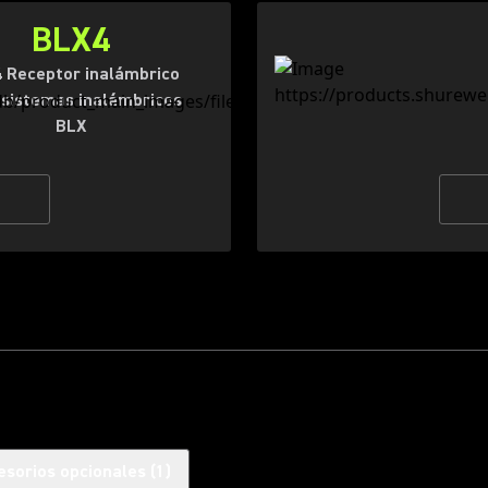
BLX4
 Receptor inalámbrico
 sistemas inalámbricos
BLX
esorios opcionales
(
1
)