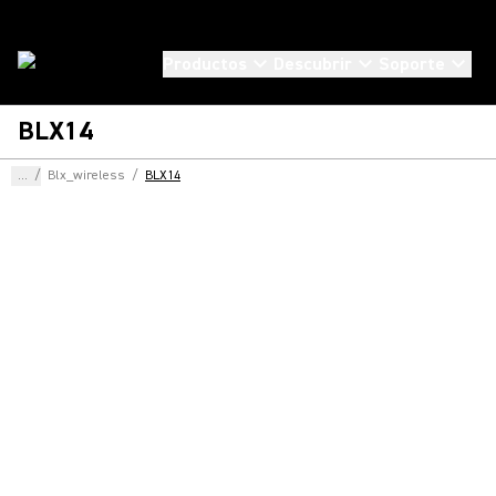
Productos
Descubrir
Soporte
BLX14
...
/
Blx_wireless
/
BLX14