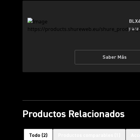
BLX4
para
Saber Más
Productos Relacionados
Todo
(
2
)
Productos comparables
(
1
)
Acc