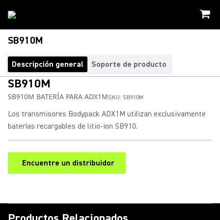
SB910M
Descripción general
Soporte de producto
SB910M
SB910M BATERÍA PARA ADX1M
SKU:
SB910M
Los transmisores Bodypack ADX1M utilizan exclusivamente
baterías recargables de litio-ion SB910.
Encuentre un distribuidor
(Opens in a new tab)
Productos Relacionados