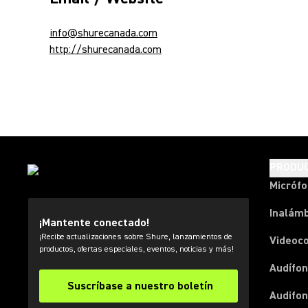
info@shurecanada.com
http://shurecanada.com
PRODU
Micróf
Inalámb
¡Mantente conectado!
¡Recibe actualizaciones sobre Shure, lanzamientos de
Videoc
productos, ofertas especiales, eventos, noticias y más!
Audífon
Suscríbase a nuestro boletín
Audifo