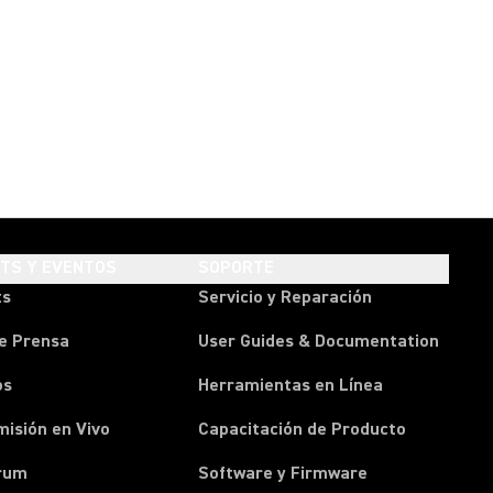
HTS Y EVENTOS
SOPORTE
ts
Servicio y Reparación
e Prensa
User Guides & Documentation
os
Herramientas en Línea
isión en Vivo
Capacitación de Producto
rum
Software y Firmware