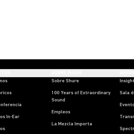
CTOS
SOBRE SHURE
INSIG
onos
Sobre Shure
Insigh
ricos
100 Years of Extraordinary
Sala d
Sound
onferencia
Event
Empleos
os In-Ear
Transm
La Mezcla Importa
nos
Spect