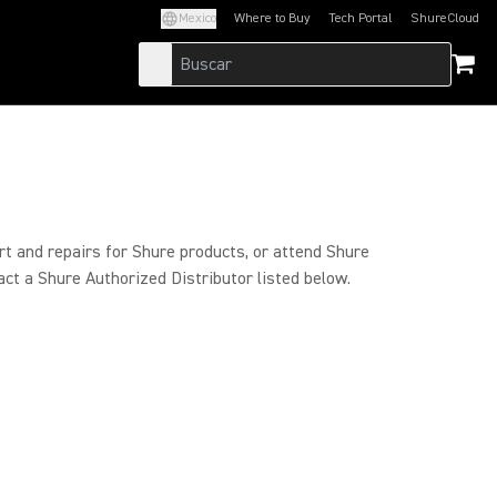
Mexico
Where to Buy
Tech Portal
ShureCloud
(Opens in a new tab)
(Opens in a new t
rt and repairs for Shure products, or attend Shure
act a Shure Authorized Distributor listed below.