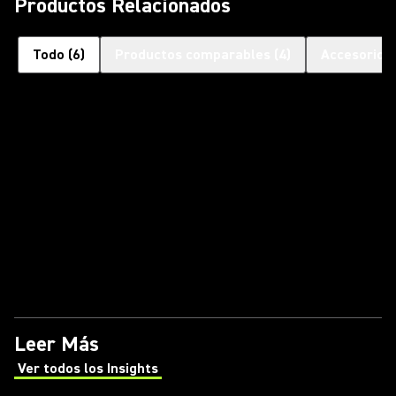
Productos Relacionados
Todo
(
6
)
Productos comparables
(
4
)
Accesorios
Leer Más
Ver todos los Insights
(Opens in a new tab)