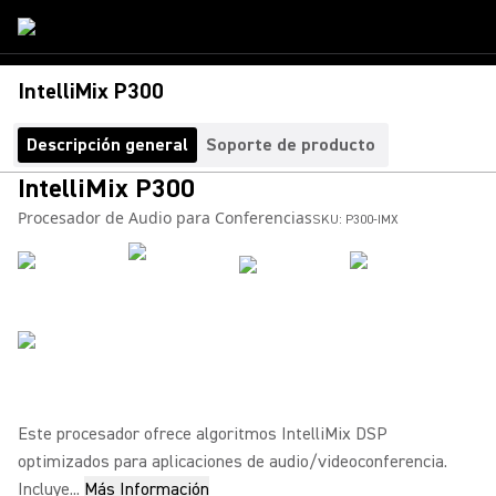
IntelliMix P300
Descripción general
Soporte de producto
IntelliMix P300
Procesador de Audio para Conferencias
SKU:
P300-IMX
Este procesador ofrece algoritmos IntelliMix DSP
optimizados para aplicaciones de audio/videoconferencia.
Incluye...
Más Información