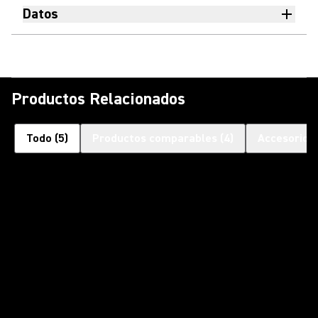
Datos
Productos Relacionados
Todo
(
5
)
Productos comparables
(
4
)
Accesorios