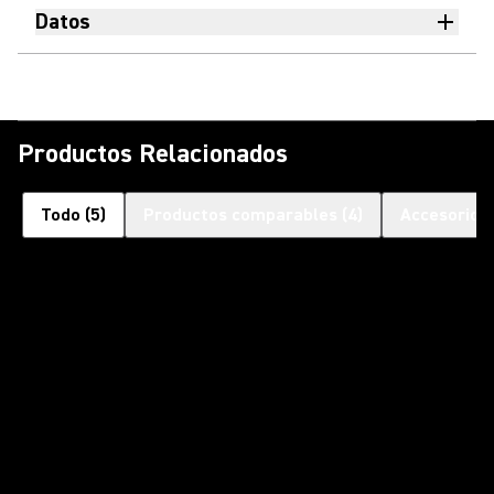
Datos
Productos Relacionados
Todo
(
5
)
Productos comparables
(
4
)
Accesorios