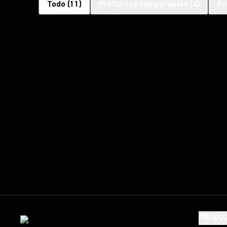
Todo
(
11
)
Productos comparables
(
4
)
Ac
PRODU