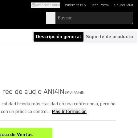
America Latina
Where to Buy
Tech Portal
ShureCloud
(Opens in a new tab)
(Opens in a new t
Descripción general
Soporte de producto
e red de audio ANI4IN
SKU:
ANI4IN
a calidad brinda más claridad en una conferencia, pero no
con un práctico control...
Más Información
acto de Ventas