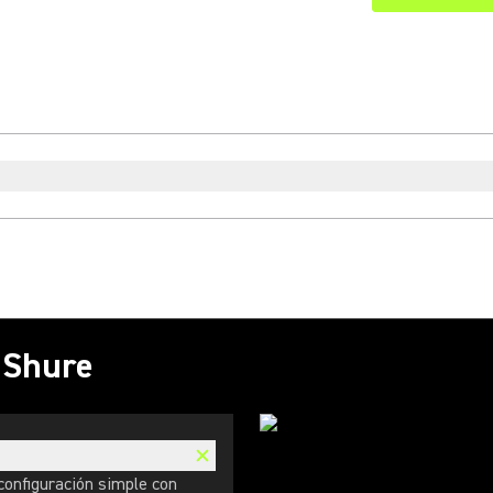
s Shure
configuración simple con