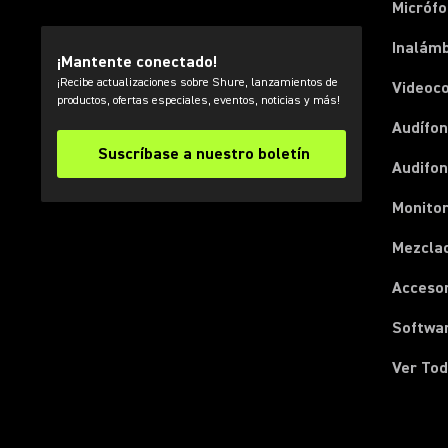
Micróf
Inalámb
¡Mantente conectado!
¡Recibe actualizaciones sobre Shure, lanzamientos de
Videoc
productos, ofertas especiales, eventos, noticias y más!
Audífon
Suscríbase a nuestro boletín
Audifo
Monito
Mezcla
Acceso
Softwa
Ver Tod
(Opens in a new tab)
(Opens in a new tab)
(Opens in a new tab)
(Opens in a new tab)
(Opens in a new tab)
(Opens in a new tab)
(Opens in a new tab)