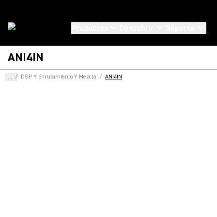
Productos
Descubrir
Soporte
ANI4IN
...
/
DSP Y Enrutamiento Y Mezcla
/
ANI4IN