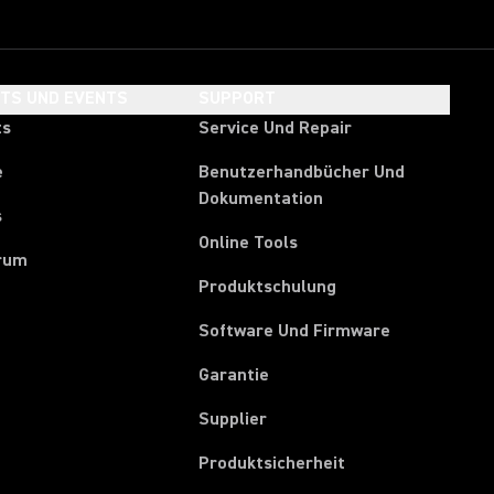
HTS UND EVENTS
SUPPORT
ts
Service Und Repair
e
Benutzerhandbücher Und
Dokumentation
s
Online Tools
rum
Produktschulung
Software Und Firmware
Garantie
(Opens in a new tab)
Supplier
Produktsicherheit