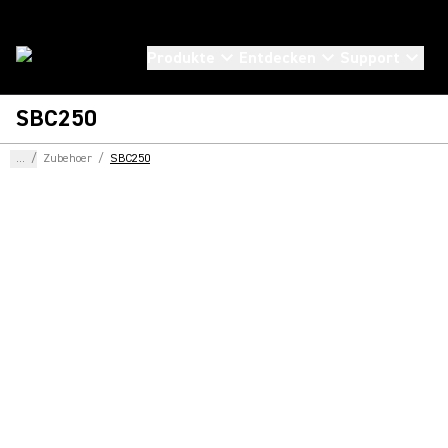
Produkte
Entdecken
Support
SBC250
...
/
Zubehoer
/
SBC250