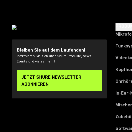
PRODU
Mikrof
Funksy
Bleiben Sie auf dem Laufenden!
Informieren Sie sich über Shure Produkte, News,
Videok
Events und vieles mehr!
Kopfhö
JETZT SHURE NEWSLETTER
Ohrhör
ABONNIEREN
In-Ear-
Mische
Zubehö
Softwa