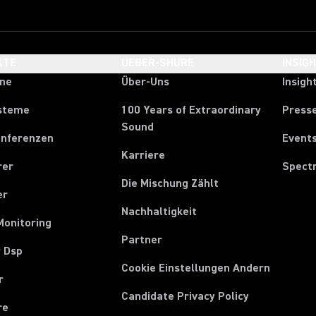
KTE
UEBER-SHURE
INSIG
one
Über-Uns
Insigh
steme
100 Years of Extraordinary
Press
Sound
onferenzen
Event
Karriere
rer
Spect
Die Mischung Zählt
er
Nachhaltigkeit
Monitoring
Partner
r Dsp
Cookie Einstellungen Andern
r
Candidate Privacy Policy
re