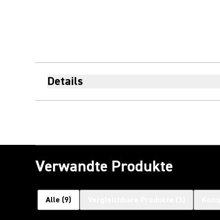
Details
Verwandte Produkte
Alle
(
9
)
Vergleichbare Produkte
(
3
)
Komp