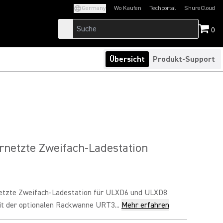
Germany
Wo Kaufen
Techportal
ShureCloud
(Opens in a new tab)
(Opens in a new t
0
Übersicht
Produkt-Support
netzte Zweifach-Ladestation
etzte Zweifach-Ladestation für ULXD6 und ULXD8
it der optionalen Rackwanne URT3...
Mehr erfahren