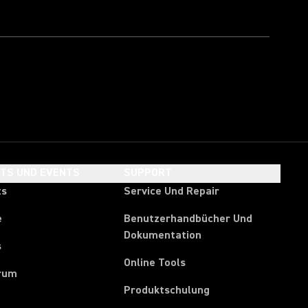
HTS UND EVENTS
SUPPORT
ts
Service Und Repair
e
Benutzerhandbücher Und
Dokumentation
s
Online Tools
rum
Produktschulung