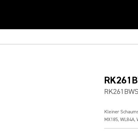
RK261
RK261BWS
Kleiner Schaums
MX185, WL84A, 