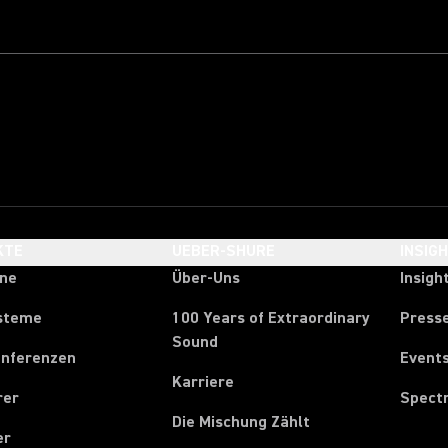
KTE
UEBER-SHURE
INSIG
one
Über-Uns
Insigh
steme
100 Years of Extraordinary
Press
Sound
onferenzen
Event
Karriere
rer
Spect
Die Mischung Zählt
er