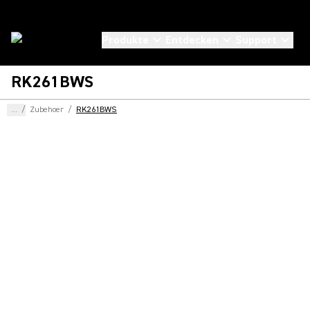
Produkte
Entdecken
Support
RK261BWS
...
/
Zubehoer
/
RK261BWS