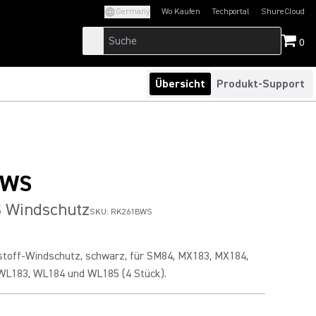
Germany
Wo Kaufen
Techportal
ShureCloud
(Opens in a new tab)
(Opens in a new t
0
Übersicht
Produkt-Support
BWS
 Windschutz
SKU:
RK261BWS
toff-Windschutz, schwarz, für SM84, MX183, MX184,
WL183, WL184 und WL185 (4 Stück).