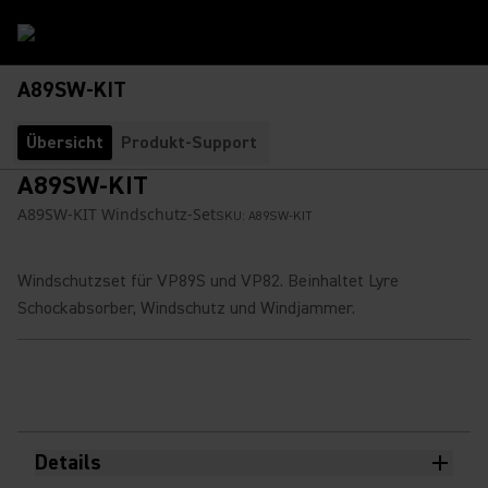
A89SW-KIT
Übersicht
Produkt-Support
A89SW-KIT
A89SW-KIT Windschutz-Set
SKU:
A89SW-KIT
Windschutzset für VP89S und VP82. Beinhaltet Lyre
Schockabsorber, Windschutz und Windjammer.
Details