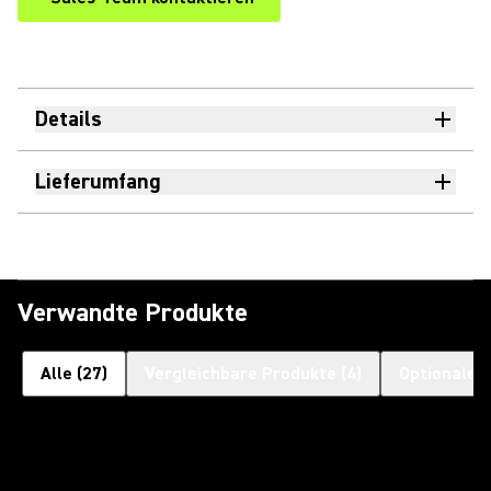
Details
Lieferumfang
Verwandte Produkte
Alle
(
27
)
Vergleichbare Produkte
(
4
)
Optionales