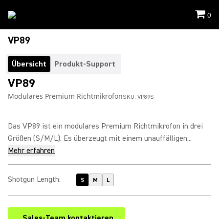
0
VP89
Übersicht
Produkt-Support
VP89
Modulares Premium Richtmikrofon
SKU:
VP89S
Das VP89 ist ein modulares Premium Richtmikrofon in drei
Größen (S/M/L). Es überzeugt mit einem unauffälligen...
Mehr erfahren
Shotgun Length
:
S
M
L
Sales-Team kontaktieren