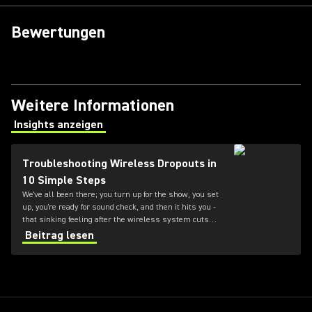
Bewertungen
Weitere Informationen
Insights anzeigen
(Opens in a new tab)
Troubleshooting Wireless Dropouts in
10 Simple Steps
We've all been there; you turn up for the show, you set
up, you're ready for sound check, and then it hits you -
that sinking feeling after the wireless system cuts
out. But there are some simple steps to troubleshoot
Beitrag lesen
wireless dropouts.