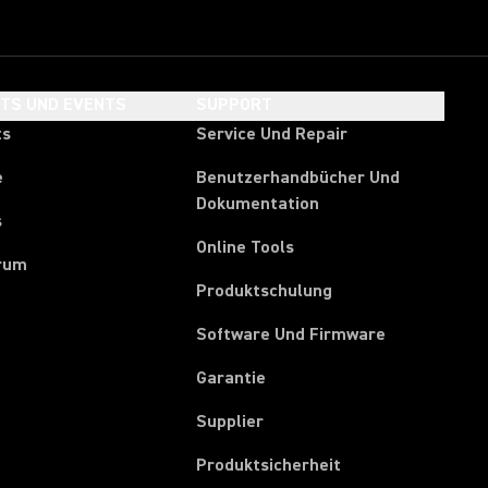
HTS UND EVENTS
SUPPORT
ts
Service Und Repair
e
Benutzerhandbücher Und
Dokumentation
s
Online Tools
rum
Produktschulung
Software Und Firmware
Garantie
(Opens in a new tab)
Supplier
Produktsicherheit