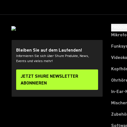
PRODU
Mikrof
Funksy
Bleiben Sie auf dem Laufenden!
Informieren Sie sich über Shure Produkte, News,
Videok
Events und vieles mehr!
Kopfhö
JETZT SHURE NEWSLETTER
Ohrhör
ABONNIEREN
In-Ear-
Mische
Zubehö
Softwa