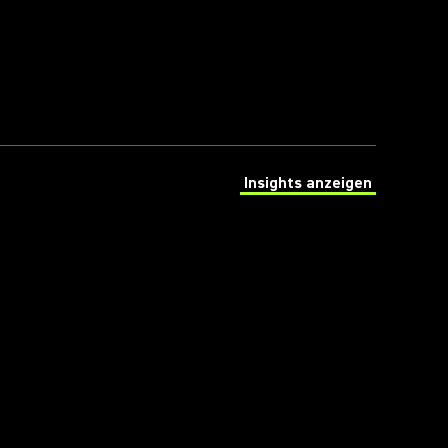
Insights anzeigen
(Opens in a new tab)