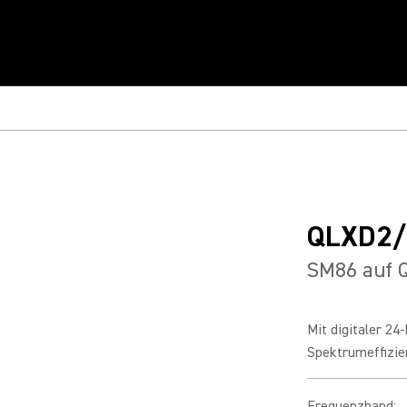
QLXD2
SM86 auf 
Mit digitaler 24
Spektrumeffizien
Frequenzband
: