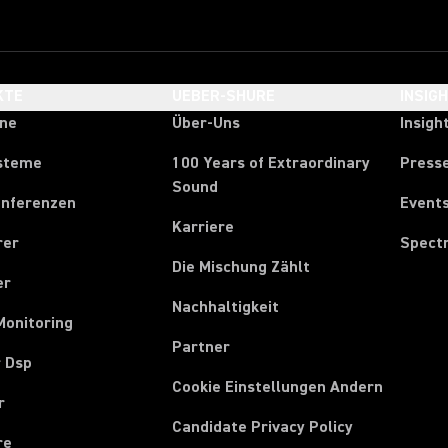
KTE
UEBER-SHURE
INSIG
one
Über-Uns
Insigh
steme
100 Years of Extraordinary
Press
Sound
onferenzen
Event
Karriere
rer
Spect
Die Mischung Zählt
er
Nachhaltigkeit
Monitoring
Partner
r Dsp
Cookie Einstellungen Andern
r
Candidate Privacy Policy
re