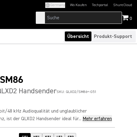
Germany
Wo Kaufen
Techportal
ShureCloud
(Opens in a new tab)
(Opens in a new t
0
Übersicht
Produkt-Support
/SM86
QLXD2 Handsender
SKU:
QLXD2/SM86=-G51
-bit/48 kHz Audioqualität und unglaublicher
z, ist der QLXD2 Handsender ideal für...
Mehr erfahren