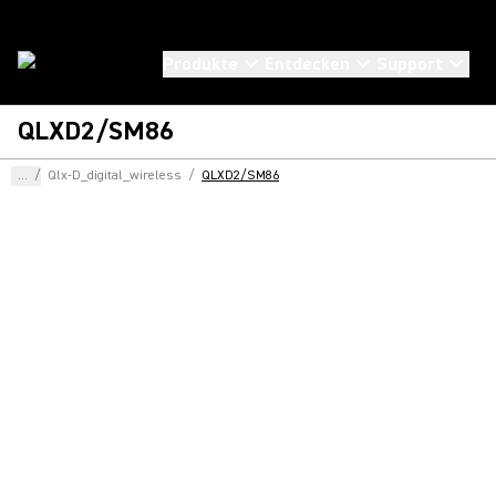
Produkte
Entdecken
Support
QLXD2/SM86
...
/
Qlx-D_digital_wireless
/
QLXD2/SM86