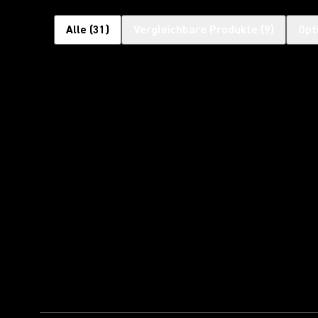
Alle
(
31
)
Vergleichbare Produkte
(
9
)
Opt