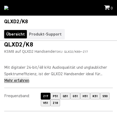
0
QLXD2/K8
Übersicht
Produkt-Support
QLXD2/K8
KSM8 auf QLXD2 Handsender
SKU:
QLXD2/K8B=-Z17
Mit digitaler 24-bit/48 kHz Audioqualität und unglaublicher
Spektrumeffizienz, ist der QLXD2 Handsender ideal für...
Mehr erfahren
Frequenzband
:
Z17
P51
Q51
G51
H51
K51
S50
V51
Z18