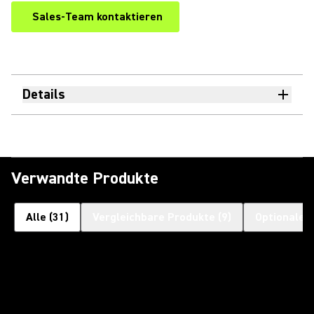
Sales-Team kontaktieren
Details
Verwandte Produkte
Alle
(
31
)
Vergleichbare Produkte
(
9
)
Optionales