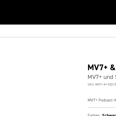
MV7+ &
MV7+ und 
SKU:
MV7+-K+SE21
MV7+ Podcast-M
Farben
:
Schwar