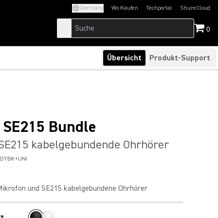
Germany
Wo Kaufen
Techportal
ShureCloud
(Opens in a new tab)
(Opens in a new t
0
Übersicht
Produkt-Support
 SE215 Bundle
SE215 kabelgebundende Ohrhörer
5DYBK+UNI
ikrofon und SE215 kabelgebundene Ohrhörer
z