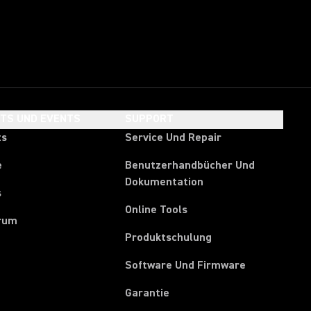
HTS UND EVENTS
SUPPORT
ts
Service Und Repair
e
Benutzerhandbücher Und
Dokumentation
s
Online Tools
rum
Produktschulung
Software Und Firmware
Garantie