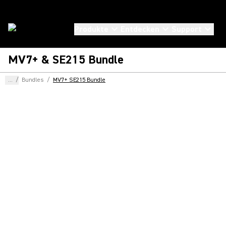
Produkte
Entdecken
Support
MV7+ & SE215 Bundle
...
/
Bundles
/
MV7+ SE215 Bundle