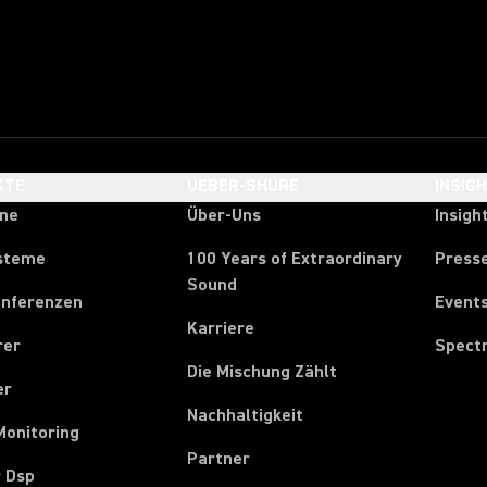
KTE
UEBER-SHURE
INSIG
one
Über-Uns
Insigh
steme
100 Years of Extraordinary
Press
Sound
onferenzen
Event
Karriere
rer
Spect
Die Mischung Zählt
er
Nachhaltigkeit
Monitoring
Partner
r Dsp