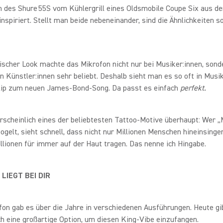
n des Shure 55S vom Kühlergrill eines Oldsmobile Coupe Six aus d
inspiriert. Stellt man beide nebeneinander, sind die Ähnlichkeiten s
.
ischer Look machte das Mikrofon nicht nur bei Musiker:innen, sond
n Künstler:innen sehr beliebt. Deshalb sieht man es so oft in Musi
lip zum neuen James-Bond-Song. Da passt es einfach
perfekt.
rscheinlich eines der beliebtesten Tattoo-Motive überhaupt: Wer „
ogelt, sieht schnell, dass nicht nur Millionen Menschen hineinsinge
llionen für immer auf der Haut tragen. Das nenne ich Hingabe.
LIEGT BEI DIR
on gab es über die Jahre in verschiedenen Ausführungen. Heute gi
 eine großartige Option, um diesen King-Vibe einzufangen.