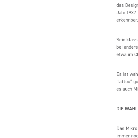
das Desig
Jahr 1937 
erkennbar
Sein klass
bei andere
etwa im C
Es ist wah
Tattoo“ go
es auch Mi
DIE WAHL 
Das Mikrof
immer noch