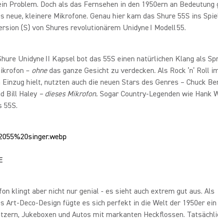
ein Problem. Doch als das Fernsehen in den 1950ern an Bedeutung
s neue, kleinere Mikrofone. Genau hier kam das Shure 55S ins Spiel
ersion (S) von Shures revolutionärem Unidyne I Modell 55.
hure Unidyne II Kapsel bot das 55S einen natürlichen Klang als Sp
ikrofon –
ohne
das ganze Gesicht zu verdecken. Als Rock ’n’ Roll i
Einzug hielt, nutzten auch die neuen Stars des Genres – Chuck Berr
d Bill Haley
– dieses Mikrofon.
Sogar Country-Legenden wie Hank W
as 55S.
E
on klingt aber nicht nur genial - es sieht auch extrem gut aus. Als
s Art-Deco-Design fügte es sich perfekt in die Welt der 1950er ein
tzern, Jukeboxen und Autos mit markanten Heckflossen. Tatsächl