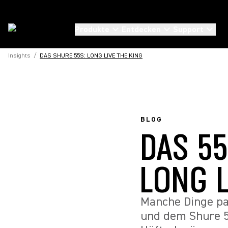
Produkte
Entdecken
Support
Insights
/
DAS SHURE 55S: LONG LIVE THE KING
BLOG
DAS 5
LONG L
Manche Dinge pa
und dem Shure 5