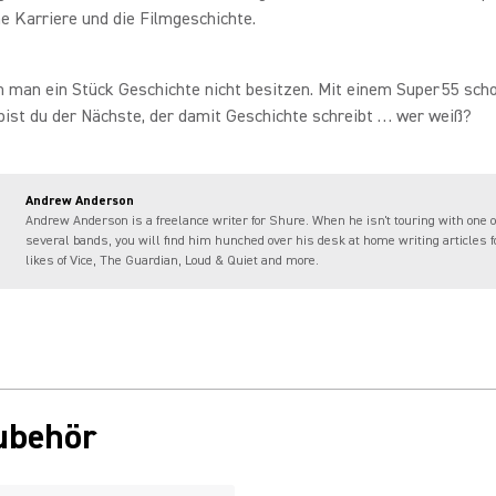
e Karriere und die Filmgeschichte.
 man ein Stück Geschichte nicht besitzen. Mit einem Super 55 scho
 bist du der Nächste, der damit Geschichte schreibt … wer weiß?
Andrew Anderson
Andrew Anderson is a freelance writer for Shure. When he isn't touring with one o
several bands, you will find him hunched over his desk at home writing articles f
likes of Vice, The Guardian, Loud & Quiet and more.
ubehör