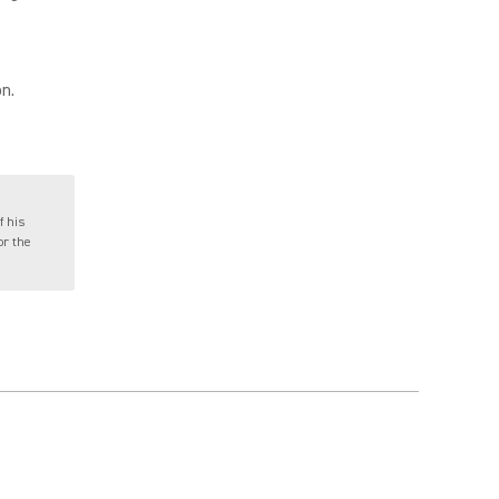
n.
f his
or the