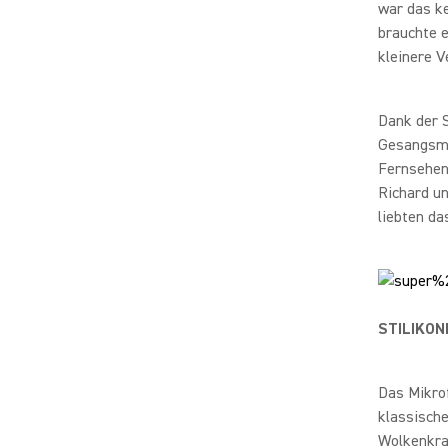
war das k
brauchte e
kleinere V
Dank der S
Gesangsm
Fernsehen 
Richard un
liebten d
STILIKON
Das Mikrof
klassische
Wolkenkra