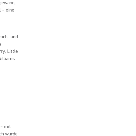
 gewann,
 – eine
rach- und
m
y, Little
illiams
 – mit
ich wurde