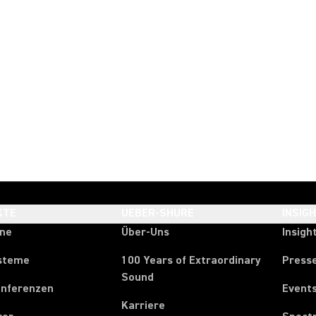
KTE
UEBER-SHURE
INSIG
one
Über-Uns
Insigh
steme
100 Years of Extraordinary
Press
Sound
onferenzen
Event
Karriere