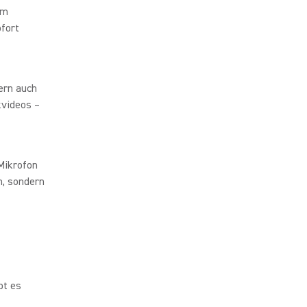
em
ofort
ern auch
kvideos –
Mikrofon
n, sondern
bt es