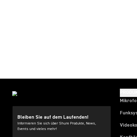
PRODU
Mikrof
Funksy
Bleiben Sie auf dem Laufenden!
Informieren Sie sich über Shure Produkte, News,
Videok
Events und vieles mehr!