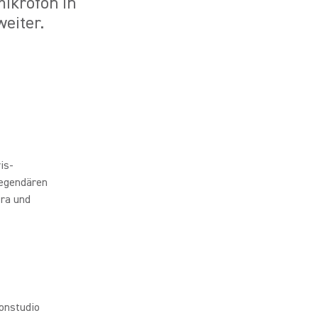
mikrofon in
eiter.
is-
legendären
tra und
onstudio