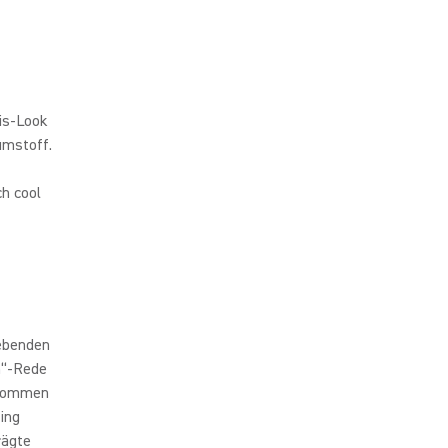
vis-Look
umstoff.
ch cool
lebenden
m“-Rede
genommen
ing
rägte