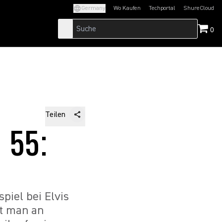
Germany
Wo Kaufen
Techportal
ShureCloud
(Opens in a new tab)
(Opens in a new t
0
Teilen
 55:
iel bei Elvis
kt man an