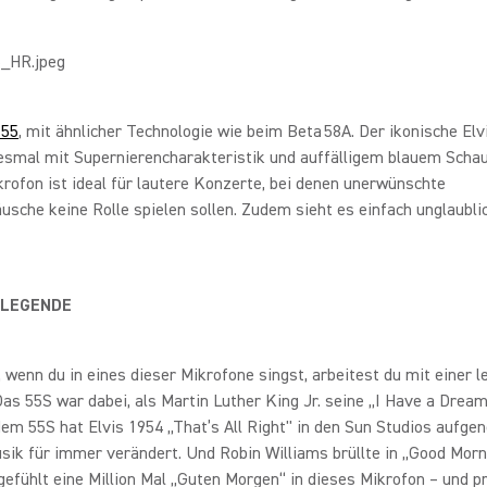
 55
, mit ähnlicher Technologie wie beim Beta 58A. Der ikonische El
iesmal mit Supernierencharakteristik und auffälligem blauem Scha
rofon ist ideal für lautere Konzerte, bei denen unerwünschte
sche keine Rolle spielen sollen. Zudem sieht es einfach unglaubli
 LEGENDE
 wenn du in eines dieser Mikrofone singst, arbeitest du mit einer 
as 55S war dabei, als Martin Luther King Jr. seine „I Have a Drea
 dem 55S hat Elvis 1954 „That’s All Right" in den Sun Studios auf
sik für immer verändert. Und Robin Williams brüllte in „Good Morn
efühlt eine Million Mal „Guten Morgen“ in dieses Mikrofon – und p