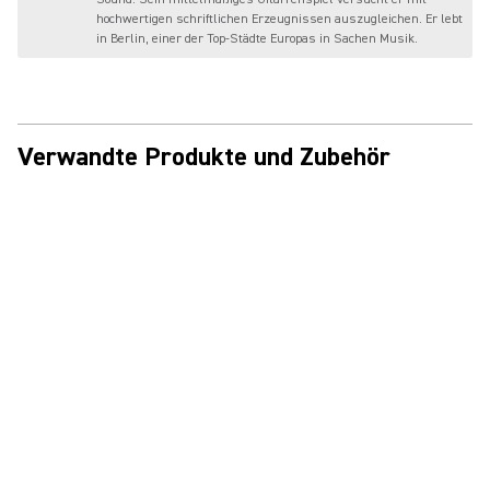
hochwertigen schriftlichen Erzeugnissen auszugleichen. Er lebt
in Berlin, einer der Top-Städte Europas in Sachen Musik.
Verwandte Produkte und Zubehör