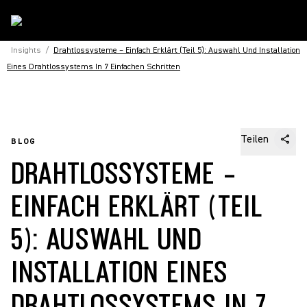
Insights
/
Drahtlossysteme – Einfach Erklärt (Teil 5): Auswahl Und Installation
Eines Drahtlossystems In 7 Einfachen Schritten
Teilen
BLOG
DRAHTLOSSYSTEME –
EINFACH ERKLÄRT (TEIL
5): AUSWAHL UND
INSTALLATION EINES
DRAHTLOSSYSTEMS IN 7