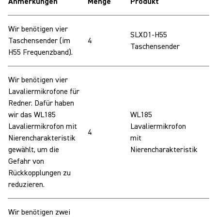
Anmerkungen
Menge
Produkt
Wir benötigen vier
SLXD1-H55
Taschensender (im
4
Taschensender
H55 Frequenzband).
Wir benötigen vier
Lavaliermikrofone für
Redner. Dafür haben
wir das WL185
WL185
Lavaliermikrofon mit
Lavaliermikrofon
4
Nierencharakteristik
mit
gewählt, um die
Nierencharakteristik
Gefahr von
Rückkopplungen zu
reduzieren.
Wir benötigen zwei