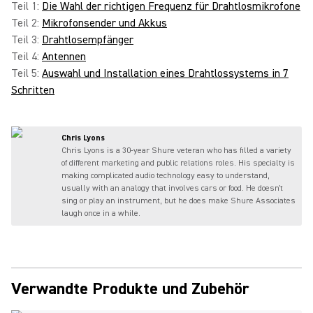
Teil 1:
Die Wahl der richtigen Frequenz für Drahtlosmikrofone
Teil 2:
Mikrofonsender und Akkus
Teil 3:
Drahtlosempfänger
Teil 4:
Antennen
Teil 5:
Auswahl und Installation eines Drahtlossystems in 7
Schritten
Chris Lyons
Chris Lyons is a 30-year Shure veteran who has filled a variety
of different marketing and public relations roles. His specialty is
making complicated audio technology easy to understand,
usually with an analogy that involves cars or food. He doesn't
sing or play an instrument, but he does make Shure Associates
laugh once in a while.
Verwandte Produkte und Zubehör