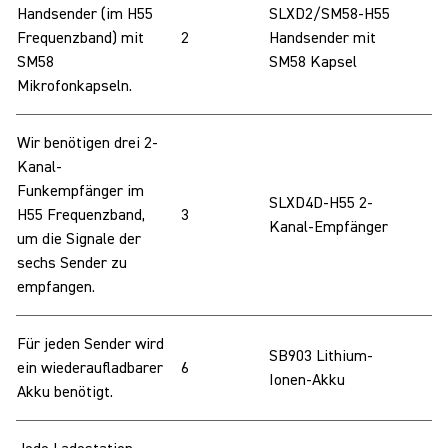
Handsender (im H55
SLXD2/SM58-H55
Frequenzband) mit
2
Handsender mit
SM58
SM58 Kapsel
Mikrofonkapseln.
Wir benötigen drei 2-
Kanal-
Funkempfänger im
SLXD4D-H55 2-
H55 Frequenzband,
3
Kanal-Empfänger
um die Signale der
sechs Sender zu
empfangen.
Für jeden Sender wird
SB903 Lithium-
ein wiederaufladbarer
6
Ionen-Akku
Akku benötigt.